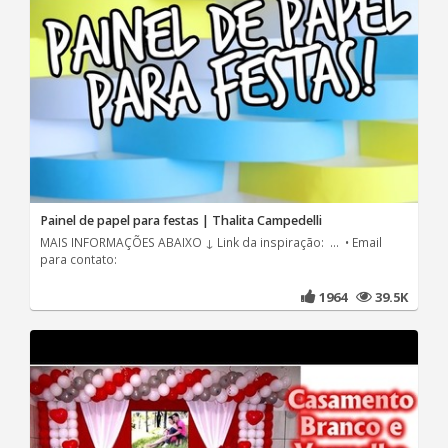
Painel de papel para festas | Thalita Campedelli
MAIS INFORMAÇÕES ABAIXO ↓ Link da inspiração: ... • Email
para contato:
1964
39.5K