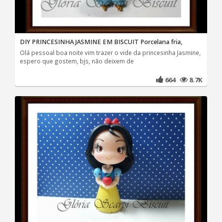
DIY PRINCESINHA JASMINE EM BISCUIT Porcelana fria,
Olá pessoal boa noite vim trazer o vide da princesinha Jasmine,
espero que gostem, bjs, não deixem de
664
8.7K