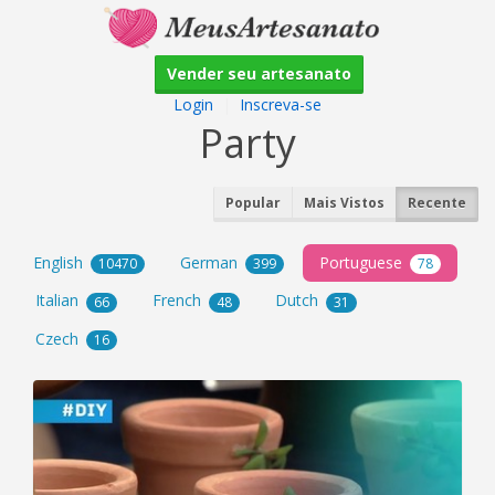
Vender seu artesanato
Login
|
Inscreva-se
Party
Popular
Mais Vistos
Recente
English
German
Portuguese
10470
399
78
Italian
French
Dutch
66
48
31
Czech
16