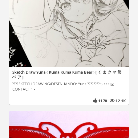
Sketch Draw Yuna ( Kuma Kuma Kuma Bear ) [ く ま ク マ 熊
ベ ア ]
????SKETCH DRAWING/DESENHANDO: Yuna ????????✨ • • • ✉️
CONTACT 1 -
1170
12.1K