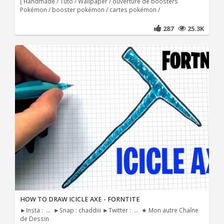
[ Handmade / Tuto / Wallpaper / ouverture de boosters
Pokémon / booster pokémon / cartes pokémon /
287
25.3K
HOW TO DRAW ICICLE AXE - FORNTITE
►Insta : ... ►Snap : chaddiii ►Twitter : ... ★ Mon autre Chaîne
de Dessin