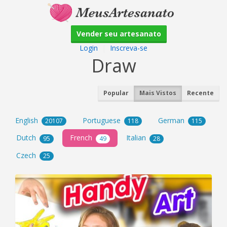
Vender seu artesanato
Login
|
Inscreva-se
Draw
Popular
Mais Vistos
Recente
English
Portuguese
German
20107
118
115
Dutch
French
Italian
95
49
28
Czech
25