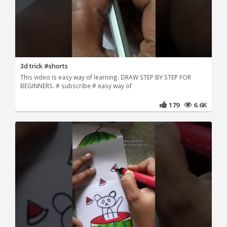
3d trick #shorts
This video is easy way of learning. DRAW STEP BY STEP FOR
BEGINNERS. # subscribe # easy way of
179
6.6K