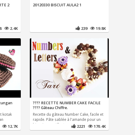
RTE 2
20120330 BISCUIT AULA2 1
08
2.4K
239
19.8K
ntungan
???? RECETTE NUMBER CAKE FACILE
???? Gâteau Chiffre.
t kotak
Recette du gâteau Number Cake, facile et
an
rapide. Pâte sablée à l'amande pour un
biscuit croustillant,
8
12.7K
2221
170.4K