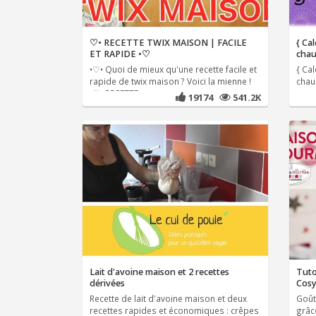
♡• RECETTE TWIX MAISON | FACILE
{ Cal
ET RAPIDE •♡
chau
•♡• Quoi de mieux qu'une recette facile et
{ Cal
rapide de twix maison ? Voici la mienne !
chau
•♡• RECETTE
pour
19174
541.2K
Lait d'avoine maison et 2 recettes
Tuto
dérivées
Cos
Recette de lait d'avoine maison et deux
Goûte
recettes rapides et économiques : crêpes
grâc