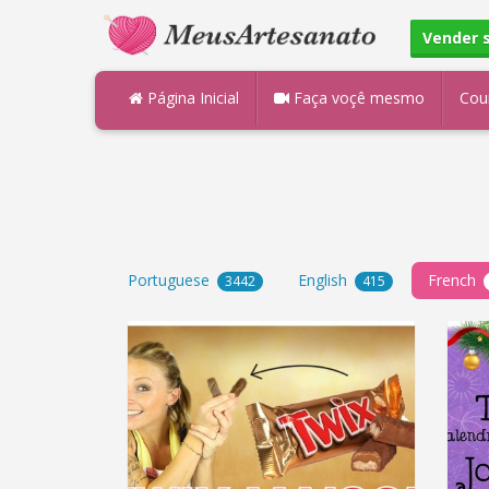
Vender 
Página Inicial
Faça voçê mesmo
Cou
Portuguese
English
French
3442
415