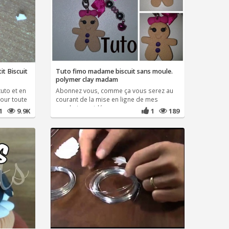
it Biscuit
Tuto fimo madame biscuit sans moule.
polymer clay madam
tuto et en
Abonnez vous, comme ça vous serez au
Pour toute
courant de la mise en ligne de mes
prochaines vidé ...
81
9.9K
1
189