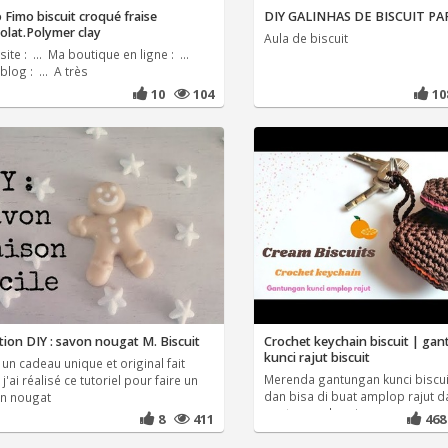
 Fimo biscuit croqué fraise
DIY GALINHAS DE BISCUIT PA
olat.Polymer clay
Aula de biscuit
ite : ... Ma boutique en ligne : ...
log : ... A très
10
104
1
tion DIY : savon nougat M. Biscuit
Crochet keychain biscuit | ga
kunci rajut biscuit
un cadeau unique et original fait
Merenda gantungan kunci biscui
j'ai réalisé ce tutoriel pour faire un
dan bisa di buat amplop rajut d
n nougat
gantungan kunci semoga
8
411
46