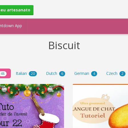
seu artesanato
ntdown App
Biscuit
Italian
Dutch
German
Czech
48
20
6
4
2