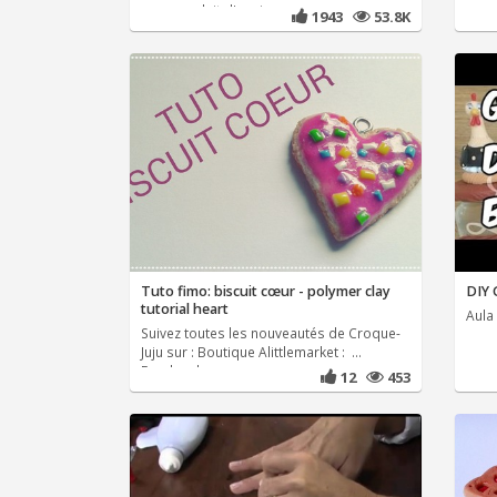
vegan au lait d'avoine
pour 
1943
53.8K
Tuto fimo: biscuit cœur - polymer clay
DIY 
tutorial heart
Aula 
Suivez toutes les nouveautés de Croque-
Juju sur : Boutique Alittlemarket : ...
Facebook :
12
453