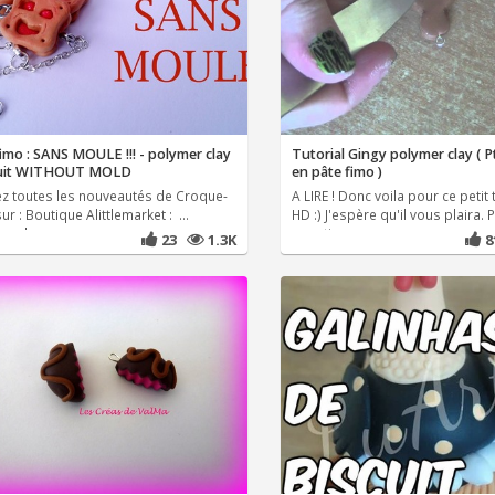
imo : SANS MOULE !!! - polymer clay
Tutorial Gingy polymer clay ( Pt
cuit WITHOUT MOLD
en pâte fimo )
ez toutes les nouveautés de Croque-
A LIRE ! Donc voila pour ce petit 
sur : Boutique Alittlemarket : ...
HD :) J'espère qu'il vous plaira. 
book :
questions
23
1.3K