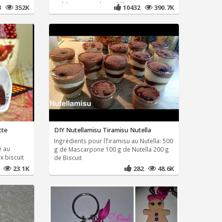
pokémon avec des sablés
23
352K
10432
390.7K
tte
DIY Nutellamisu Tiramisu Nutella
Ingrédients pour lTiramisu au Nutella: 500
é au
g de Mascarpone 100 g de Nutella 200 g
x biscuit
de Biscuit
2
23.1K
282
48.6K