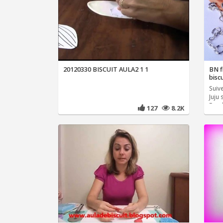
20120330 BISCUIT AULA2 1 1
BN f
bis
Suiv
Juju 
Face
127
8.2K