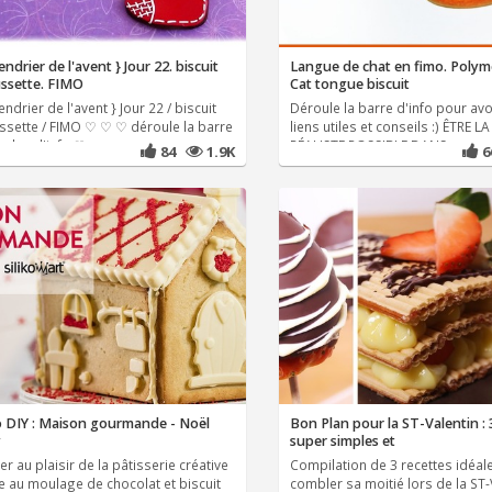
endrier de l'avent } Jour 22. biscuit
Langue de chat en fimo. Polym
ssette. FIMO
Cat tongue biscuit
endrier de l'avent } Jour 22 / biscuit
Déroule la barre d'info pour avo
ssette / FIMO ♡ ♡ ♡ déroule la barre
liens utiles et conseils :) ÊTRE L
 plus d'info ♡
RÉALISTE POSSIBLE DANS
84
1.9K
 DIY : Maison gourmande - Noël
Bon Plan pour la ST-Valentin : 
y
super simples et
r au plaisir de la pâtisserie créative
Compilation de 3 recettes idéal
e au moulage de chocolat et biscuit
combler sa moitié lors de la ST-