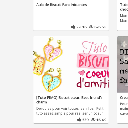
Aula de Biscuit Para Iniciantes
Tuto
choc
...
Mon s
Mon b
22016
876.6K
[Tuto FIMO] Biscuit cœur. Best friend's
Crea
charm
Pour 
Déroules pour voir toutes les infos ! Petit
main 
tuto assez simple pour réaliser un coeur
savo
coupé en deux
539
16.4K