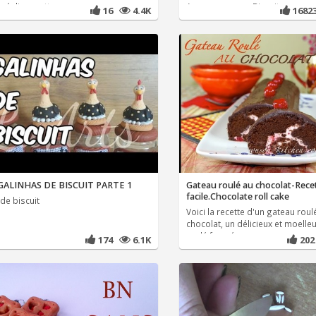
réaliser cette
Au programme, Biscuit
16
4.4K
168
GALINHAS DE BISCUIT PARTE 1
Gateau roulé au chocolat-Rece
facile.Chocolate roll cake
de biscuit
Voici la recette d'un gateau roul
chocolat, un délicieux et moelleu
roulé fourré au
174
6.1K
20