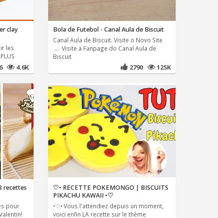
er clay
Bola de Futebol - Canal Aula de Biscuit
Canal Aula de Biscuit. Visite o Novo Site
ir les
... Visite a Fanpage do Canal Aula de
A PLUS
Biscuit
66
4.6K
2790
125K
3 recettes
♡• RECETTE POKEMONGO | BISCUITS
PIKACHU KAWAII •♡
es pour
•♡• Vous l'attendiez depuis un moment,
Valentin!
voici enfin LA recette sur le thème