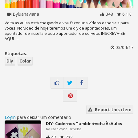
Byluanaviana
348
6.1K
Volta as aulas está chegando e vou fazer uns vídeos especiais para
vocês. No vídeo de hoje teremos um diy de apontadores, um
apontador de nutella e outro apontador de sorvete. INSCREVA-SE
AQUI ...
03/04/17
Etiquetas:
Diy
Colar
Report this item
Login
para deixar um comentário
DIY- Cadernos Tumblr #voltaÀsAulas
by Karolayne Ornelas
47
722