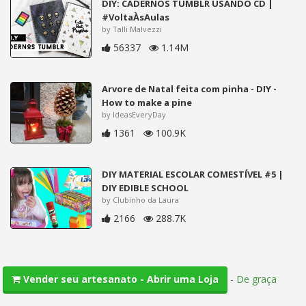
DIY: CADERNOS TUMBLR USANDO CD |
#VoltaÀsAulas
by Talli Malvezzi
56337
1.14M
Arvore de Natal feita com pinha - DIY -
How to make a pine
by IdeasEveryDay
1361
100.9K
DIY MATERIAL ESCOLAR COMESTÍVEL #5 |
DIY EDIBLE SCHOOL
by Clubinho da Laura
2166
288.7K
-
De graça
Vender seu artesanato - Abrir uma Loja