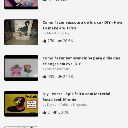
Como fazer vassoura de bruxa - DIY - How
to make a witch's
by IdeasEveryDay
270
28.6K
Como fazer lembrancinha para o dia das
crianças em eva, DIY
by Vivian Balaban
435
24.9K
Diy - Porta Lápis feito com Material
Reciclável. Minnie.
by Diy com Fabiana Nogueira
0
30.7K