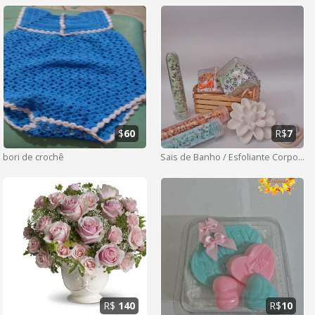
$
60
R$
7
bori de crochê
Sais de Banho / Esfoliante Corporal
R$
140
R$
10