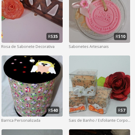
R$
35
R$
10
Rosa de Sabonete Decorativa
Sabonetes Artesanais
R$
40
R$
7
Barrica Personalizada
Sais de Banho / Esfoliante Corporal