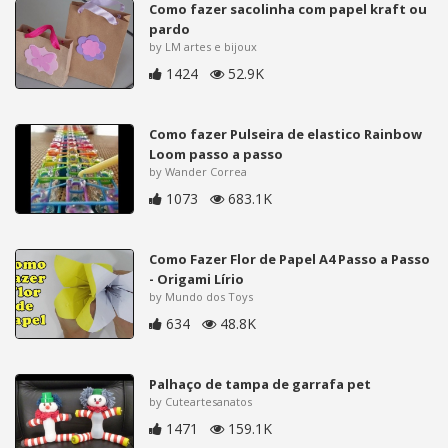
Como fazer sacolinha com papel kraft ou
pardo
by LM artes e bijoux
1424
52.9K
Como fazer Pulseira de elastico Rainbow
Loom passo a passo
by Wander Correa
1073
683.1K
Como Fazer Flor de Papel A4 Passo a Passo
- Origami Lírio
by Mundo dos Toys
634
48.8K
Palhaço de tampa de garrafa pet
by Cuteartesanatos
1471
159.1K