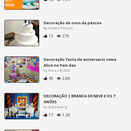
Decoração de ovos da páscoa
by Viviane Plotásio
15
279
Decoração festa de aniversario tema
Alice no País das
by Vivi e Lilli Kids
45
2.6K
DECORAÇÃO | BRANCA DE NEVE E OS 7
ANÕES
by Ana Paula SJ
17
1.2K