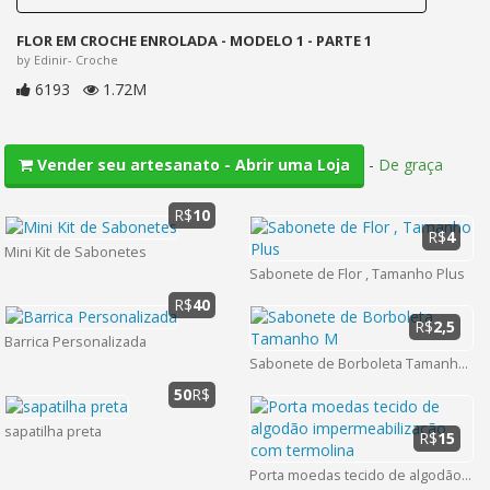
FLOR EM CROCHE ENROLADA - MODELO 1 - PARTE 1
by Edinir- Croche
6193
1.72M
-
De graça
Vender seu artesanato - Abrir uma Loja
R$
10
R$
4
Mini Kit de Sabonetes
Sabonete de Flor , Tamanho Plus
R$
40
R$
2,5
Barrica Personalizada
Sabonete de Borboleta Tamanho M
50
R$
sapatilha preta
R$
15
Porta moedas tecido de algodão impermeabilização com termolina