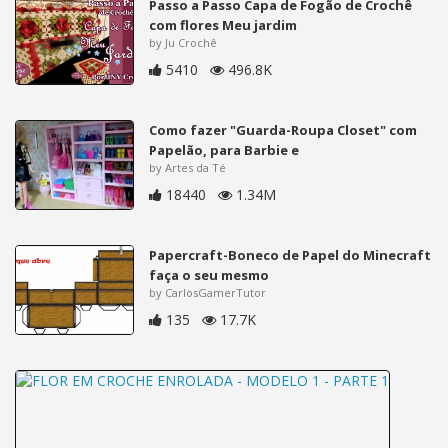
Passo a Passo Capa de Fogão de Crochê
com flores Meu jardim
by Ju Crochê
5410
496.8K
Como fazer "Guarda-Roupa Closet" com
Papelão, para Barbie e
by Artes da Té
18440
1.34M
Papercraft-Boneco de Papel do Minecraft
faça o seu mesmo
by CarlosGamerTutor
135
17.7K