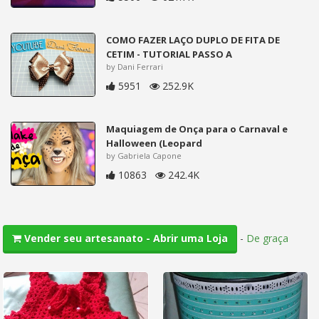
COMO FAZER LAÇO DUPLO DE FITA DE
CETIM - TUTORIAL PASSO A
by Dani Ferrari
5951
252.9K
Maquiagem de Onça para o Carnaval e
Halloween (Leopard
by Gabriela Capone
10863
242.4K
-
De graça
Vender seu artesanato - Abrir uma Loja