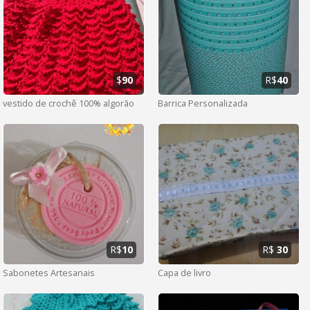
$
90
R$
40
vestido de crochê 100% algorão
Barrica Personalizada
R$
10
R$
30
Sabonetes Artesanais
Capa de livro