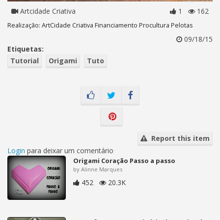
Artcidade Criativa
1
162
Realização: ArtCidade Criativa Financiamento Procultura Pelotas
09/18/15
Etiquetas:
Tutorial
Origami
Tuto
Report this item
Login
para deixar um comentário
Origami Coração Passo a passo
by Alinne Marques
452
20.3K