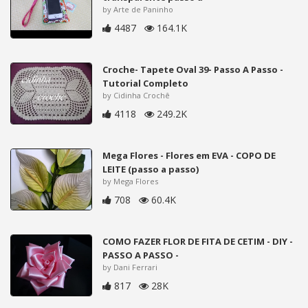
by Arte de Paninho
4487
164.1K
Croche- Tapete Oval 39- Passo A Passo -
Tutorial Completo
by Cidinha Crochê
4118
249.2K
Mega Flores - Flores em EVA - COPO DE
LEITE (passo a passo)
by Mega Flores
708
60.4K
COMO FAZER FLOR DE FITA DE CETIM - DIY -
PASSO A PASSO -
by Dani Ferrari
817
28K