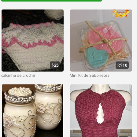
$
25
R$
10
calcinha de crochê
Mini Kit de Sabonetes