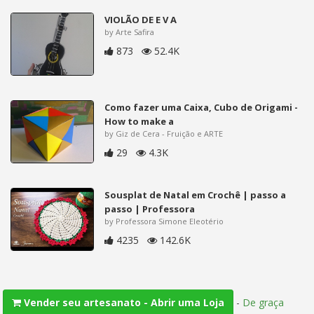
VIOLÃO DE E V A
by Arte Safira
873
52.4K
Como fazer uma Caixa, Cubo de Origami -
How to make a
by Giz de Cera - Fruição e ARTE
29
4.3K
Sousplat de Natal em Crochê | passo a
passo | Professora
by Professora Simone Eleotério
4235
142.6K
-
De graça
Vender seu artesanato - Abrir uma Loja