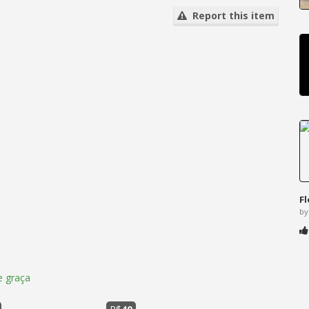
Report this item
F
by
 graça