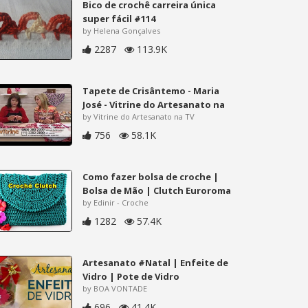
Bico de crochê carreira única
super fácil #114
by Helena Gonçalves
2287
113.9K
Tapete de Crisântemo - Maria
José - Vitrine do Artesanato na
by Vitrine do Artesanato na TV
756
58.1K
Como fazer bolsa de croche |
Bolsa de Mão | Clutch Euroroma
by Edinir - Croche
1282
57.4K
Artesanato #Natal | Enfeite de
Vidro | Pote de Vidro
by BOA VONTADE
696
41.4K