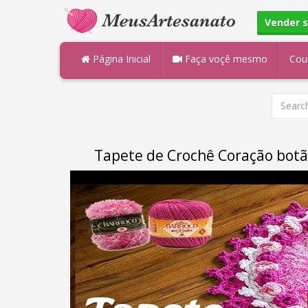
Vender 
Página Inicial
Faça voçê mesmo
Cou
Tapete de Crochê Coração botão