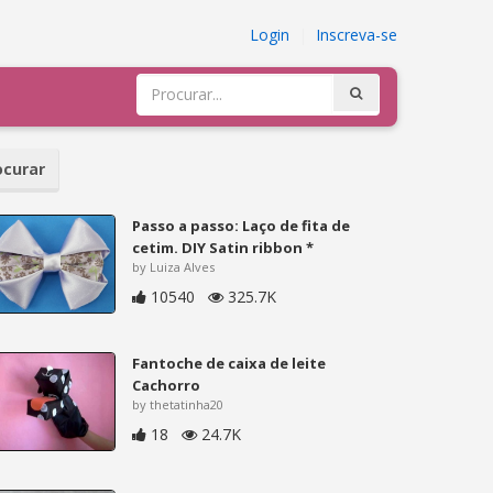
Login
|
Inscreva-se
curar
Passo a passo: Laço de fita de
cetim. DIY Satin ribbon *
by Luiza Alves
10540
325.7K
Fantoche de caixa de leite
Cachorro
by thetatinha20
18
24.7K