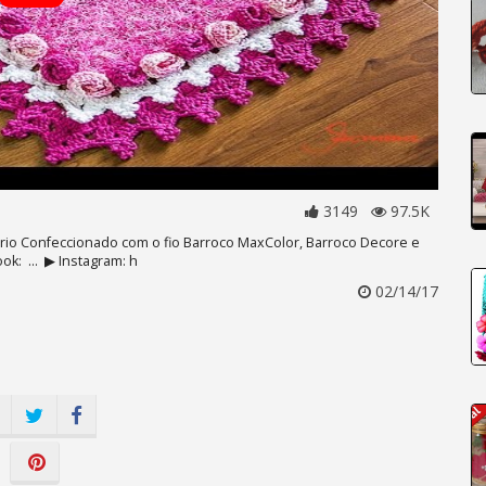
3149
97.5K
rio Confeccionado com o fio Barroco MaxColor, Barroco Decore e
k: ... ▶ Instagram: h
02/14/17