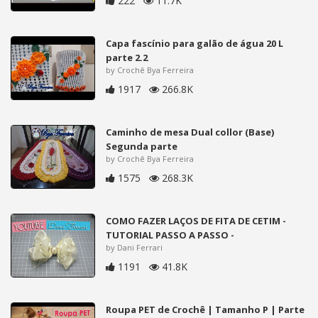
222
11.7K
Capa fascínio para galão de água 20 L
parte 2.2
by Crochê Bya Ferreira
1917
266.8K
Caminho de mesa Dual collor (Base)
Segunda parte
by Crochê Bya Ferreira
1575
268.3K
COMO FAZER LAÇOS DE FITA DE CETIM -
TUTORIAL PASSO A PASSO -
by Dani Ferrari
1191
41.8K
Roupa PET de Crochê | Tamanho P | Parte