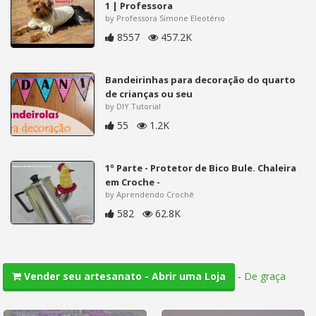
1 | Professora
by Professora Simone Eleotério
8557
457.2K
Bandeirinhas para decoração do quarto
de crianças ou seu
by DIY Tutorial
55
1.2K
1º Parte - Protetor de Bico Bule. Chaleira
em Croche -
by Aprendendo Crochê
582
62.8K
-
De graça
Vender seu artesanato - Abrir uma Loja