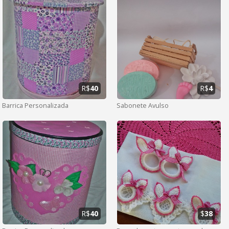
R$
40
R$
4
Barrica Personalizada
Sabonete Avulso
R$
40
$
38