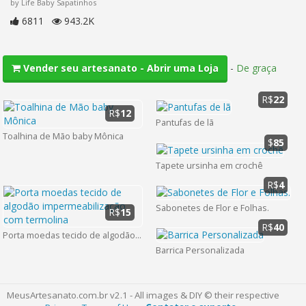
by Life Baby Sapatinhos
6811
943.2K
-
De graça
Vender seu artesanato - Abrir uma Loja
R$
22
R$
12
Pantufas de lã
Toalhina de Mão baby Mônica
$
85
Tapete ursinha em crochê
R$
4
Sabonetes de Flor e Folhas.
R$
15
R$
40
Porta moedas tecido de algodão impermeabilização com termolina
Barrica Personalizada
MeusArtesanato.com.br v2.1 - All images & DIY © their respective