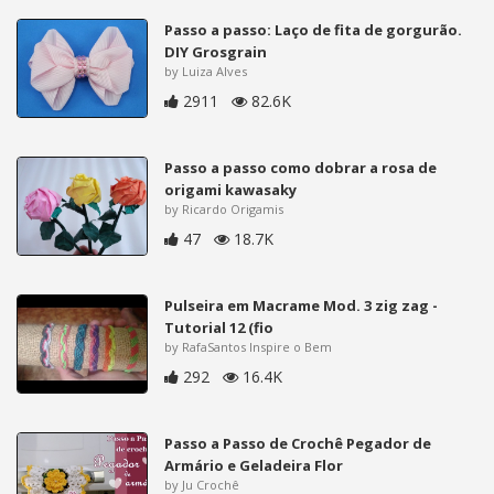
Passo a passo: Laço de fita de gorgurão.
DIY Grosgrain
by Luiza Alves
2911
82.6K
Passo a passo como dobrar a rosa de
origami kawasaky
by Ricardo Origamis
47
18.7K
Pulseira em Macrame Mod. 3 zig zag -
Tutorial 12 (fio
by RafaSantos Inspire o Bem
292
16.4K
Passo a Passo de Crochê Pegador de
Armário e Geladeira Flor
by Ju Crochê