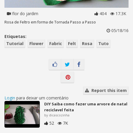
flor do jardim
404
17.3K
Rosa de Feltro em forma de Tornada Passo a Passo
05/18/16
Etiquetas:
Tutorial
Flower
Fabric
Felt
Rosa
Tuto
Report this item
Login
para deixar um comentário
DIY Saiba como fazer uma arvore de natal
reciclavel feita
by dicascozinha
52
7K