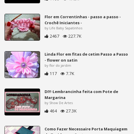
Flor em Correntinhas - passo a passo -
Crochê Iniciantes -
by Life Baby Sapatinhos
2467
227.7K
Linda Flor em fitas de cetim Passo a Passo
- flower on satin
by flor do jardim
117
7.7K
DIY-Lembrancinha feita com Pote de
Margarina
by Show De Artes
464
27.3K
Como Fazer Necessaire Porta Maquiagem