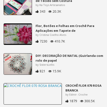
de Tecido sem Costura
by Ka Toys Artesanatos
343
20.3K
Flor, Botões e Folhas em Crochê Para
Aplicações em Tapete de
by Cristina Coelho Alves
7230
410.7K
DIY: DECORAÇÃO DE NATAL (Guirlanda com
rolo de papel
by SistersLellis
821
15.9K
CROCHÊ FLOR 070 ROSA
BRANCA
by Edinir- Croche
1879
300.5K