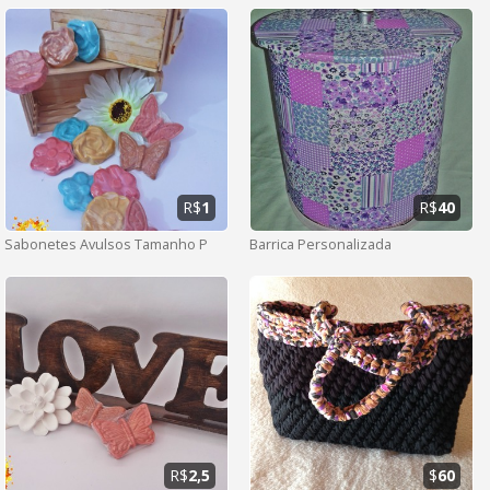
R$
1
R$
40
Sabonetes Avulsos Tamanho P
Barrica Personalizada
R$
2,5
$
60