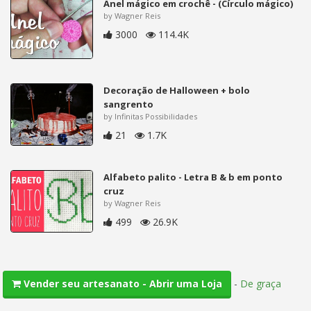
Anel mágico em crochê - (Círculo mágico)
by Wagner Reis
3000
114.4K
Decoração de Halloween + bolo
sangrento
by Infinitas Possibilidades
21
1.7K
Alfabeto palito - Letra B & b em ponto
cruz
by Wagner Reis
499
26.9K
-
De graça
Vender seu artesanato - Abrir uma Loja