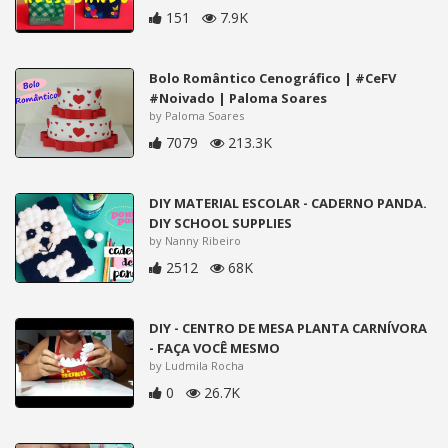
151
7.9K
Bolo Romântico Cenográfico | #CeFV
#Noivado | Paloma Soares
by Paloma Soares
7079
213.3K
DIY MATERIAL ESCOLAR - CADERNO PANDA.
DIY SCHOOL SUPPLIES
by Nanny Ribeiro
2512
68K
DIY - CENTRO DE MESA PLANTA CARNÍVORA
- FAÇA VOCÊ MESMO
by Ludmila Rocha
0
26.7K