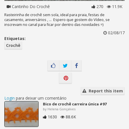
Cantinho Do Crochê
270
11.9K
Rasteirinha de crochê sem sola, ideal para praia, festas de
casamento, aniversários , ... Espero que gostem do Vídeo, se
inscrevam no canal para ficar por dentro das novidades =)
02/08/17
Etiquetas:
Crochê
Report this item
Login
para deixar um comentário
Bico de crochê carreira única #97
by Helena Gonçalves
1630
88.6K