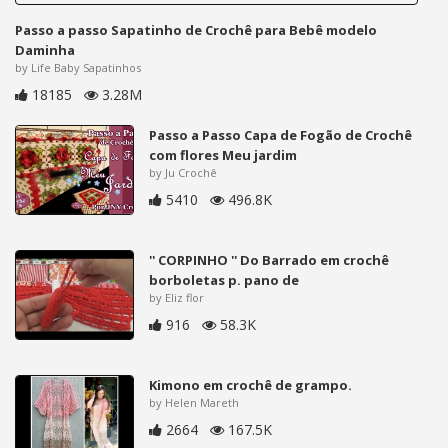
Passo a passo Sapatinho de Crochê para Bebê modelo
Daminha
by Life Baby Sapatinhos
18185
3.28M
Passo a Passo Capa de Fogão de Crochê
com flores Meu jardim
by Ju Crochê
5410
496.8K
'' CORPINHO '' Do Barrado em crochê
borboletas p. pano de
by Eliz flor
916
58.3K
Kimono em crochê de grampo.
by Helen Mareth
2664
167.5K