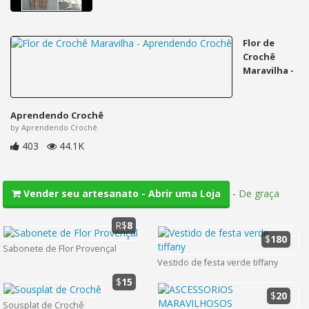
Flor de
Crochê
Maravilha -
Aprendendo Crochê
by Aprendendo Crochê
403
44.1K
-
De graça
Vender seu artesanato - Abrir uma Loja
R$
8
$
180
Sabonete de Flor Provençal
Vestido de festa verde tiffany
$
15
$
20
Sousplat de Crochê