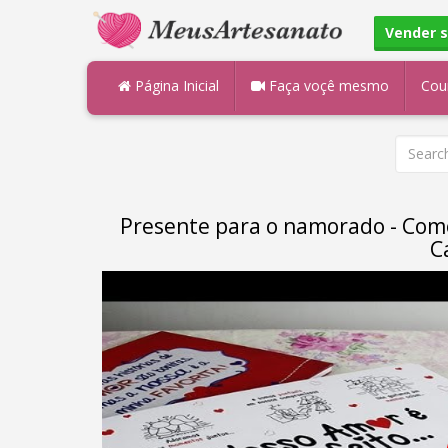
Vender 
Página Inicial
Faça voçê mesmo
Cou
Presente para o namorado - Com
C