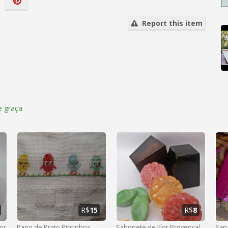
Report this item
 graça
R$
15
R$
8
or
Pano de Prato Pintinhos
Sabonete de Flor Provençal