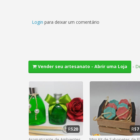
Login
para deixar um comentário
-
De
Vender seu artesanato - Abrir uma Loja
R$
20
R$
7
Aromatizante de Ambientes
Mini Kit de Sabonetes de Fl