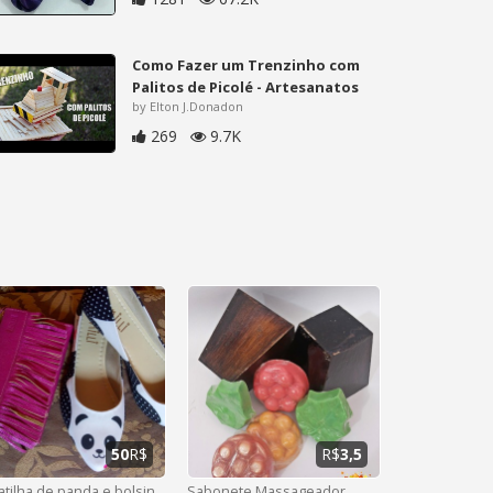
Como Fazer um Trenzinho com
Palitos de Picolé - Artesanatos
by Elton J.Donadon
269
9.7K
50
R$
R$
3,5
Sapatilha de panda e bolsinha de couro
Sabonete Massageador