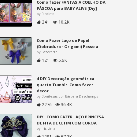
Como fazer FANTASIA COELHO DA
PÁSCOA para BABY ALIVE [Diy]
by Risoleta
241
10.2K
Como Fazer Laço de Papel
(Dobradura - Origami) Passo a
by Fazerarte
121
5.6K
4 DIY Decoração geométrica
quarto Tumblr. Como fazer
decor
by Bonitezas por Bárbara Deschamps
2276
36.4K
DIY : COMO FAZER LAÇO PRINCESA
DE FITA DE CETIM COM COROA
by Iris Lima
1281
67.2K