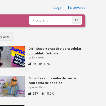
Login
|
Inscreva-se
curar
DIY - Suporte caseiro para celular
ou tablet, feito de
by Dalvartes
36
1.7K
Como fazer mesinha de canto
com caixa de papelão
by Aline Dias
287
18.5K