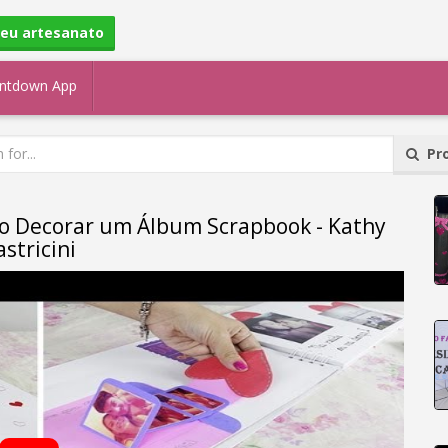
seu artesanato
ntdown App
Pro
o Decorar um Álbum Scrapbook - Kathy
astricini