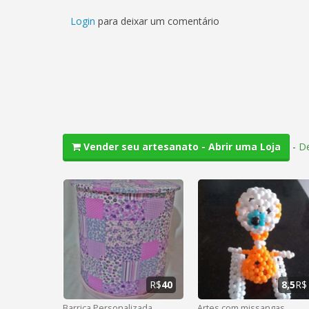
Login
para deixar um comentário
-
De
Vender seu artesanato - Abrir uma Loja
R$
40
8,5
R$
Barrica Personalizada
Artes com missangas