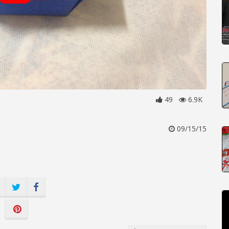
49
6.9K
09/15/15