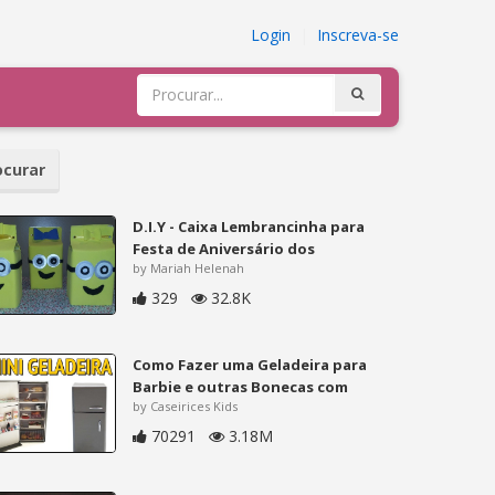
Login
|
Inscreva-se
curar
D.I.Y - Caixa Lembrancinha para
Festa de Aniversário dos
by Mariah Helenah
329
32.8K
Como Fazer uma Geladeira para
Barbie e outras Bonecas com
by Caseirices Kids
70291
3.18M