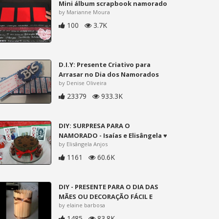
Mini álbum scrapbook namorado
by Marianne Moura
100
3.7K
D.I.Y: Presente Criativo para
Arrasar no Dia dos Namorados
by Denise Oliveira
23379
933.3K
DIY: SURPRESA PARA O
NAMORADO - Isaías e Elisângela ♥
by Elisângela Anjos
1161
60.6K
DIY - PRESENTE PARA O DIA DAS
MÃES OU DECORAÇÃO FÁCIL E
by elaine barbosa
1485
83.8K