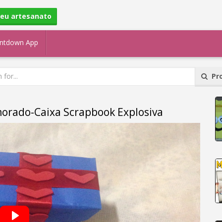
seu artesanato
ntdown App
Pro
morado-Caixa Scrapbook Explosiva