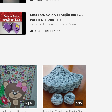
Cesta OU CAIXA coração em EVA
Para o Dia Dos Pais
by Elaine Artesanato Passo à Passo
3141
116.3K
R$
40
$
15
ica Personalizada
Souplat Croche e Porta Guardanapos