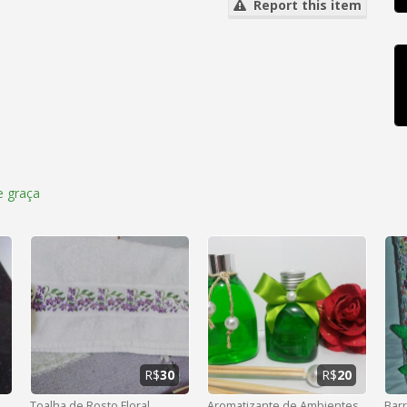
Report this item
 graça
R$
30
R$
20
Toalha de Rosto Floral
Aromatizante de Ambientes
Barr