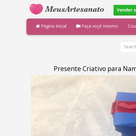
Vender 
Página Inicial
Faça voçê mesmo
Cou
Presente Criativo para Na