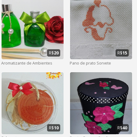
R$
20
R$
15
Aromatizante de Ambientes
Pano de prato Sorvete
R$
10
R$
40