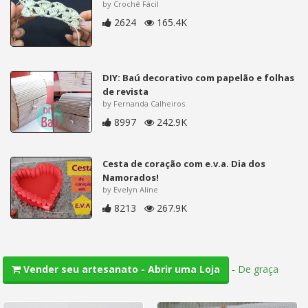
by Crochê Fácil
2624
165.4K
DIY: Baú decorativo com papelão e folhas
de revista
by Fernanda Calheiros
8997
242.9K
Cesta de coração com e.v.a. Dia dos
Namorados!
by Evelyn Aline
8213
267.9K
-
De graça
Vender seu artesanato - Abrir uma Loja