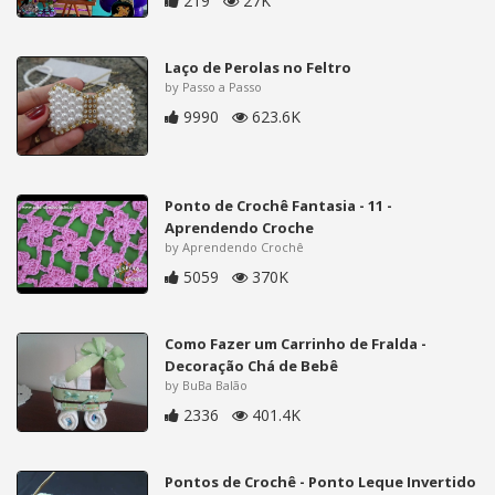
219
27K
Laço de Perolas no Feltro
by Passo a Passo
9990
623.6K
Ponto de Crochê Fantasia - 11 -
Aprendendo Croche
by Aprendendo Crochê
5059
370K
Como Fazer um Carrinho de Fralda -
Decoração Chá de Bebê
by BuBa Balão
2336
401.4K
Pontos de Crochê - Ponto Leque Invertido