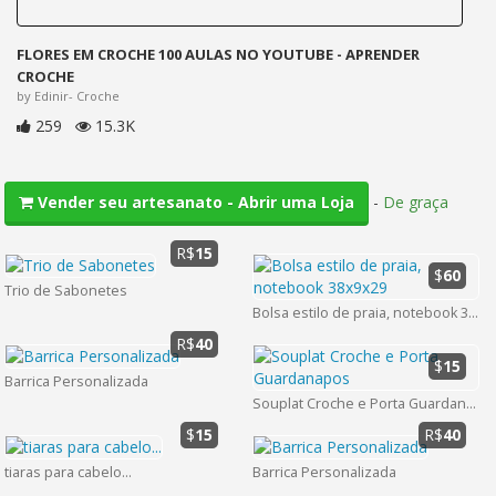
FLORES EM CROCHE 100 AULAS NO YOUTUBE - APRENDER
CROCHE
by Edinir- Croche
259
15.3K
-
De graça
Vender seu artesanato - Abrir uma Loja
R$
15
$
60
Trio de Sabonetes
Bolsa estilo de praia, notebook 38x9x29
R$
40
$
15
Barrica Personalizada
Souplat Croche e Porta Guardanapos
$
15
R$
40
tiaras para cabelo...
Barrica Personalizada