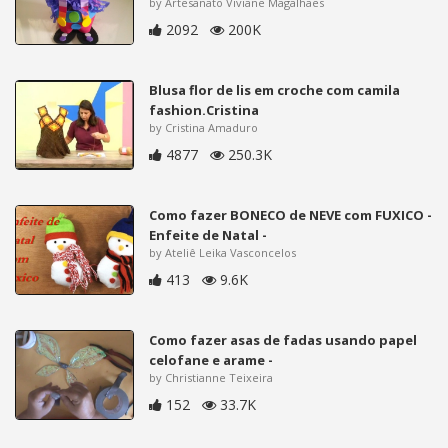
by Artesanato Viviane Magalhães
2092
200K
Blusa flor de lis em croche com camila
fashion.Cristina
by Cristina Amaduro
4877
250.3K
Como fazer BONECO de NEVE com FUXICO -
Enfeite de Natal -
by Ateliê Leika Vasconcelos
413
9.6K
Como fazer asas de fadas usando papel
celofane e arame -
by Christianne Teixeira
152
33.7K