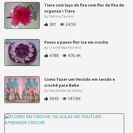
Tiara com laço de fita com flor de fita de
organza \ Tiara
by Patricia Carrero
381
24.5K
Passo a passo flor Iza em croche
by Crochê Bya Ferreira
4788
476.4K
Como fazer um Vestido em tecido e
crochê para Bebe
by Handmade by Debby
3643
187.8K