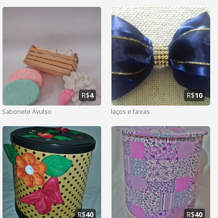
R$
4
R$
10
Sabonete Avulso
laços e faixas
R$
40
R$
40