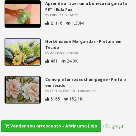
Aprenda a fazer uma boneca na garrafa
PET - Eula Paz
by Eula Paz Eul'Artes
21116
1.33M
Hortênsias e Margaridas - Pintura em
Tecido
by Adilson G.Amaral
461
24.9K
Como pintar rosas champagne - Pintura
em tecido
by Cristina Ribeiro - Loucos por
5165
152.1K
-
De graça
Vender seu artesanato - Abrir uma Loja