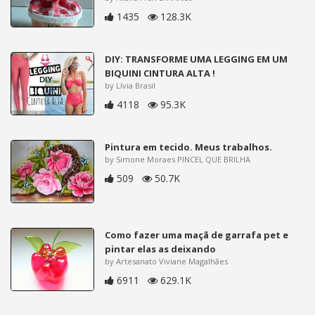
1435
128.3K
DIY: TRANSFORME UMA LEGGING EM UM
BIQUINI CINTURA ALTA !
by Lívia Brasil
4118
95.3K
Pintura em tecido. Meus trabalhos.
by Simone Moraes PINCEL QUE BRILHA
509
50.7K
Como fazer uma maçã de garrafa pet e
pintar elas as deixando
by Artesanato Viviane Magalhães
6911
629.1K