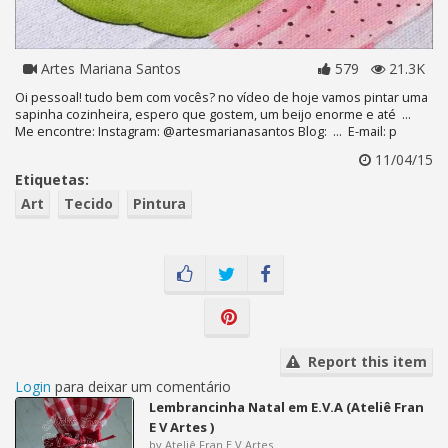
Artes Mariana Santos
579
21.3K
Oi pessoal! tudo bem com vocês? no vídeo de hoje vamos pintar uma
sapinha cozinheira, espero que gostem, um beijo enorme e até ...
Me encontre: Instagram: @artesmarianasantos Blog: ... E-mail: p
11/04/15
Etiquetas:
Art
Tecido
Pintura
Report this item
Login
para deixar um comentário
Lembrancinha Natal em E.V.A (Ateliê Fran
E V Artes )
by Ateliê Fran E.V.Artes