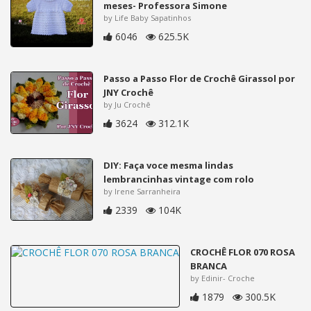
meses- Professora Simone
by Life Baby Sapatinhos
6046
625.5K
Passo a Passo Flor de Crochê Girassol por
JNY Crochê
by Ju Crochê
3624
312.1K
DIY: Faça voce mesma lindas
lembrancinhas vintage com rolo
by Irene Sarranheira
2339
104K
CROCHÊ FLOR 070 ROSA
BRANCA
by Edinir- Croche
1879
300.5K