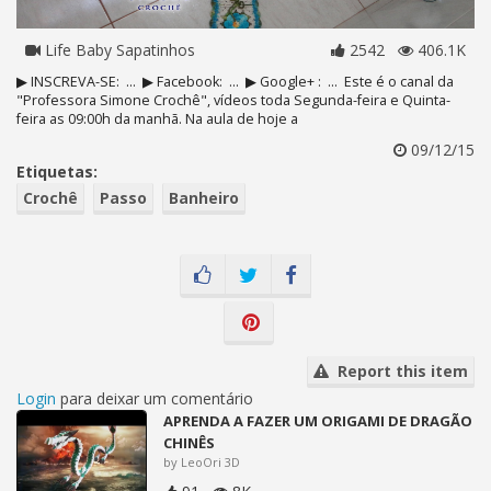
Life Baby Sapatinhos
2542
406.1K
▶ INSCREVA-SE: ... ▶ Facebook: ... ▶ Google+ : ... Este é o canal da
"Professora Simone Crochê", vídeos toda Segunda-feira e Quinta-
feira as 09:00h da manhã. Na aula de hoje a
09/12/15
Etiquetas:
Crochê
Passo
Banheiro
Report this item
Login
para deixar um comentário
APRENDA A FAZER UM ORIGAMI DE DRAGÃO
CHINÊS
by LeoOri 3D