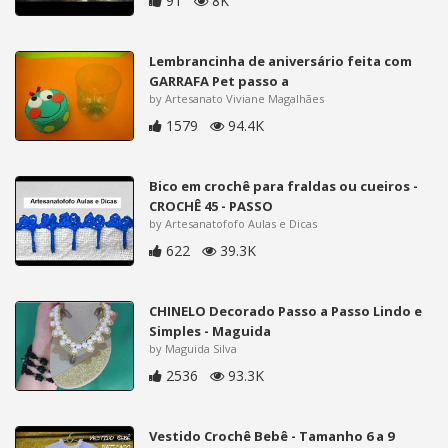
91
8K
Lembrancinha de aniversário feita com
GARRAFA Pet passo a
by Artesanato Viviane Magalhães
1579
94.4K
Bico em crochê para fraldas ou cueiros -
CROCHÊ 45 - PASSO
by Artesanatofofo Aulas e Dicas
622
39.3K
CHINELO Decorado Passo a Passo Lindo e
Simples - Maguida
by Maguida Silva
2536
93.3K
Vestido Crochê Bebê - Tamanho 6 a 9