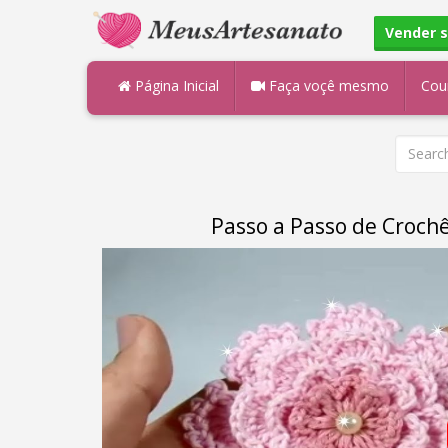
Vender 
Página Inicial
Faça voçê mesmo
Cou
Passo a Passo de Crochê