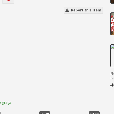
Report this item
F
by
 graça