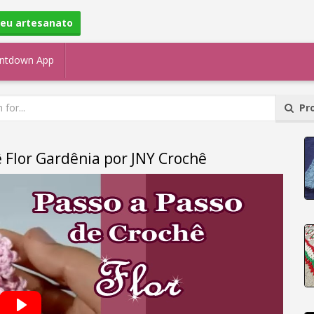
seu artesanato
ntdown App
Pro
 Flor Gardênia por JNY Crochê