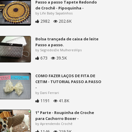
Passo a passo Tapete Redondo
de Crochê - Pipoquinha -
by Life Baby Sapatinhos
2982
202.6K
Bolsa trançada de caixa de leite
Passo a passo.
by SegredosDe MulheresVips
673
39.5K
COMO FAZER LAÇOS DE FITA DE
CETIM - TUTORIAL PASSO A PASSO
-
by Dani Ferrari
1191
41.8K
1º Parte - Roupinha de Croche
para Cachorro Boxer -
by Aprendendo Crochê
1146
219.5K