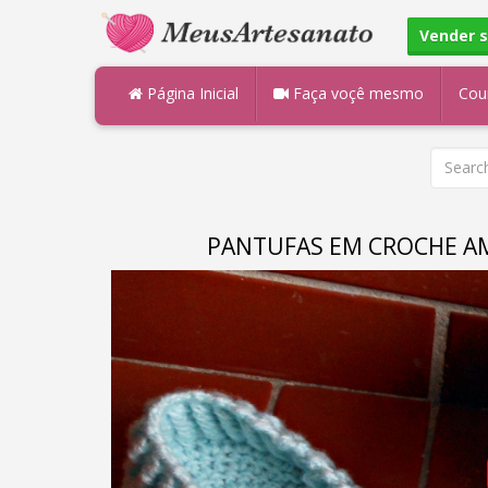
Vender 
Página Inicial
Faça voçê mesmo
Cou
PANTUFAS EM CROCHE AM