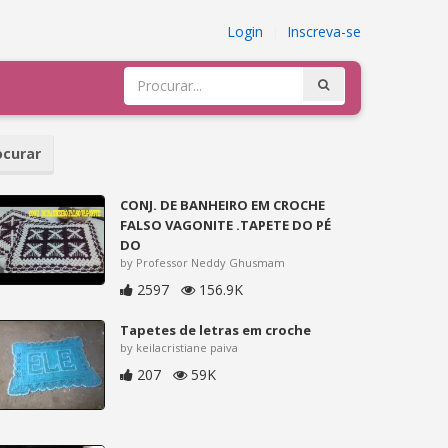
Login
|
Inscreva-se
curar
CONJ. DE BANHEIRO EM CROCHE
FALSO VAGONITE .TAPETE DO PÉ
DO
by Professor Neddy Ghusmam
2597
156.9K
Tapetes de letras em croche
by keilacristiane paiva
207
59K