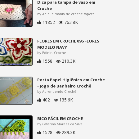
Dica para tampa de vaso em
Croche
by Anielle mania de croche tapete
11852
763.8K
FLORES EM CROCHE 096 FLORES
MODELO NAVY
by Edinir- Croche
1558
210.3K
Porta Papel Higiênico em Croche
- Jogo de Banheiro Crochê
by Aprendendo Crochê
402
135.6K
BICO FÁCIL EM CROCHE
by Catarina Moraes da Silva
1528
289.3K