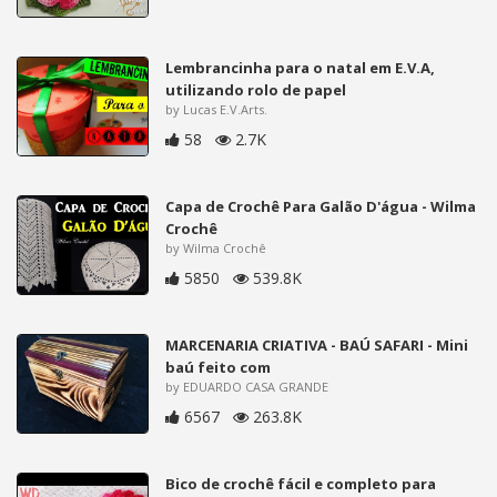
Lembrancinha para o natal em E.V.A,
utilizando rolo de papel
by Lucas E.V.Arts.
58
2.7K
Capa de Crochê Para Galão D'água - Wilma
Crochê
by Wilma Crochê
5850
539.8K
MARCENARIA CRIATIVA - BAÚ SAFARI - Mini
baú feito com
by EDUARDO CASA GRANDE
6567
263.8K
Bico de crochê fácil e completo para