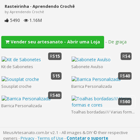
Rasteirinha - Aprendendo Crochê
by Aprendendo Crochê
5490
1.16M
-
De graça
Vender seu artesanato - Abrir uma Loja
R$
15
R$
4
Kit de Sabonetes
Sabonete Avulso
$
15
R$
40
Sousplat croche
Barrica Personalizada
R$
40
R$
60
Barrica Personalizada
Toalhas bordadas/// Varias formas e cores
MeusArtesanato.com.br v2.1 - All images & DIY © their respective
owners -
Privacy
-
Terms of Use
-
Contatar o suporte