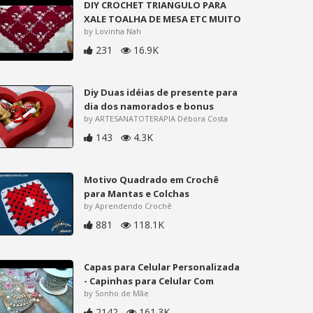
DIY CROCHET TRIANGULO PARA
XALE TOALHA DE MESA ETC MUITO
by Lovinha Nah
231
16.9K
Diy Duas idéias de presente para
dia dos namorados e bonus
by ARTESANATOTERAPIA Débora Costa
143
4.3K
Motivo Quadrado em Crochê
para Mantas e Colchas
by Aprendendo Crochê
881
118.1K
Capas para Celular Personalizada
- Capinhas para Celular Com
by Sonho de Mãe
2142
161.3K