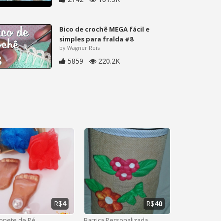
Bico de crochê MEGA fácil e
simples para fralda #8
by Wagner Reis
5859
220.2K
R$
4
R$
40
onete de Pé
Barrica Personalizada