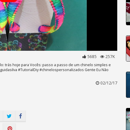
5685
257K
o: trás hoje para Vocês: passo a passo de um chinelo simples e
guidasilva #TutorialDiy #chinelospersonalizados Gente Eu Não
02/12/17