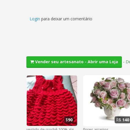
Login
para deixar um comentário
-
De
Vender seu artesanato - Abrir uma Loja
$
90
R$
140
vestido de crochê 100% algorão
flores arranjos