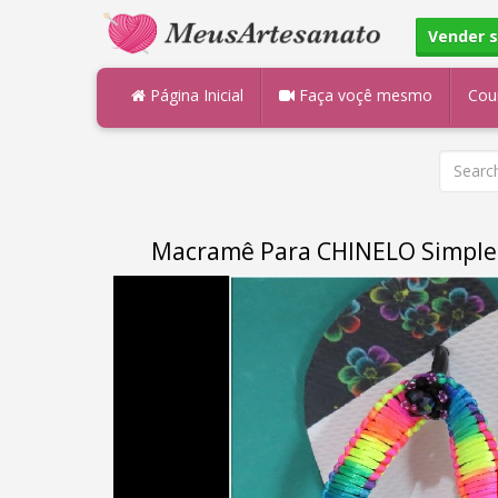
Vender 
Página Inicial
Faça voçê mesmo
Cou
Macramê Para CHINELO Simples 