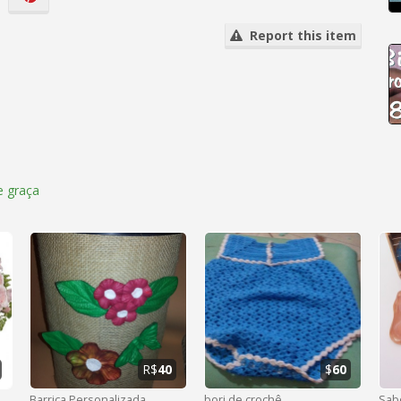
Report this item
 graça
R$
40
$
60
Barrica Personalizada
bori de crochê
Sab