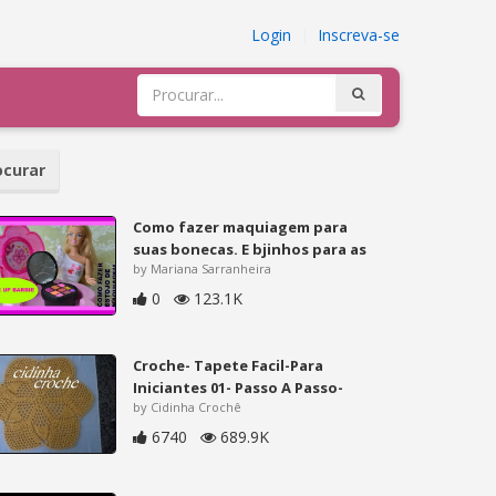
Login
|
Inscreva-se
curar
Como fazer maquiagem para
suas bonecas. E bjinhos para as
by Mariana Sarranheira
0
123.1K
Croche- Tapete Facil-Para
Iniciantes 01- Passo A Passo-
by Cidinha Crochê
6740
689.9K