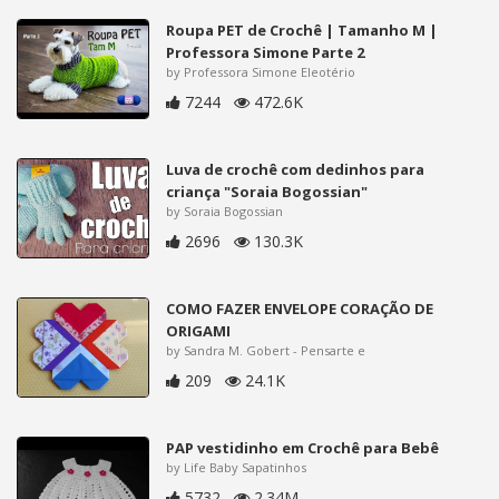
Roupa PET de Crochê | Tamanho M |
Professora Simone Parte 2
by Professora Simone Eleotério
7244
472.6K
Luva de crochê com dedinhos para
criança "Soraia Bogossian"
by Soraia Bogossian
2696
130.3K
COMO FAZER ENVELOPE CORAÇÃO DE
ORIGAMI
by Sandra M. Gobert - Pensarte e
209
24.1K
PAP vestidinho em Crochê para Bebê
by Life Baby Sapatinhos
5732
2.34M