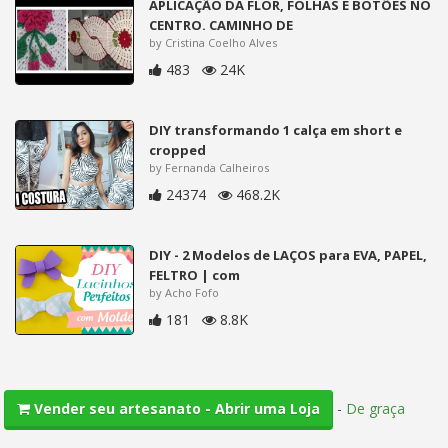
APLICAÇÃO DA FLOR, FOLHAS E BOTÕES NO
CENTRO. CAMINHO DE
by Cristina Coelho Alves
483
24K
DIY transformando 1 calça em short e
cropped
by Fernanda Calheiros
24374
468.2K
DIY - 2 Modelos de LAÇOS para EVA, PAPEL,
FELTRO | com
by Acho Fofo
181
8.8K
-
De graça
Vender seu artesanato - Abrir uma Loja