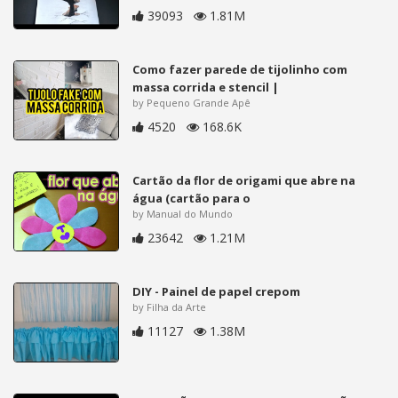
39093
1.81M
Como fazer parede de tijolinho com
massa corrida e stencil |
by Pequeno Grande Apê
4520
168.6K
Cartão da flor de origami que abre na
água (cartão para o
by Manual do Mundo
23642
1.21M
DIY - Painel de papel crepom
by Filha da Arte
11127
1.38M