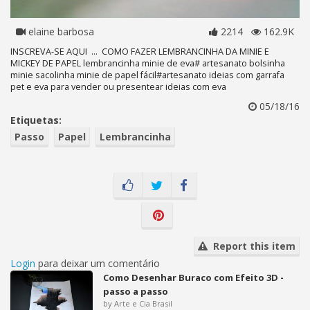
elaine barbosa
2214
162.9K
INSCREVA-SE AQUI ... COMO FAZER LEMBRANCINHA DA MINIE E
MICKEY DE PAPEL lembrancinha minie de eva# artesanato bolsinha
minie sacolinha minie de papel fácil#artesanato ideias com garrafa
pet e eva para vender ou presentear ideias com eva
05/18/16
Etiquetas:
Passo
Papel
Lembrancinha
Report this item
Login
para deixar um comentário
Como Desenhar Buraco com Efeito 3D -
passo a passo
by Arte e Cia Brasil