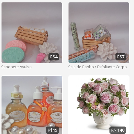
R$
4
R$
7
Sabonete Avulso
Sais de Banho / Esfoliante Corporal
R$
15
R$
140