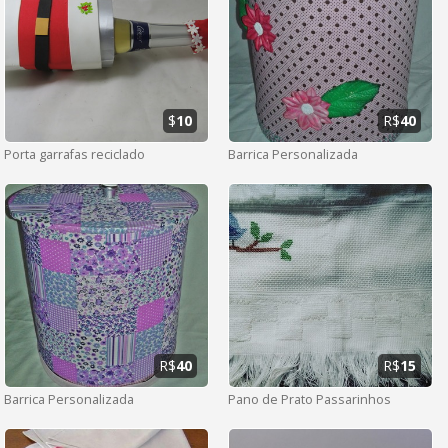
$
10
R$
40
Porta garrafas reciclado
Barrica Personalizada
R$
40
R$
15
Barrica Personalizada
Pano de Prato Passarinhos