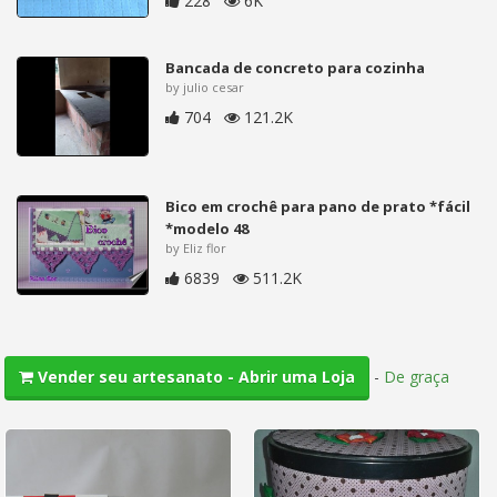
228
6K
Bancada de concreto para cozinha
by julio cesar
704
121.2K
Bico em crochê para pano de prato *fácil
*modelo 48
by Eliz flor
6839
511.2K
-
De graça
Vender seu artesanato - Abrir uma Loja