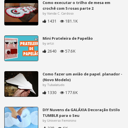
Como executar o trilho de mesa em
crochê com 5 rosas parte 2
by Vanda C. Cardoso
1431
181.1K
Mini Prateleira de Papelão
by artzi
2640
57.6K
Como fazer um avião de papel. planador -
(Novo Modelo)
by Tubalatudo
1330
177.6K
DIY Nuvens da GALÁXIA Decoração Estilo
TUMBLR para o Seu
by Universo Feminino