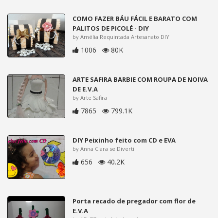
COMO FAZER BÁU FÁCIL E BARATO COM
PALITOS DE PICOLÉ - DIY
by Amélia Requintada Artesanato DIY
1006
80K
ARTE SAFIRA BARBIE COM ROUPA DE NOIVA
DE E.V.A
by Arte Safira
7865
799.1K
DIY Peixinho feito com CD e EVA
by Anna Clara se Diverti
656
40.2K
Porta recado de pregador com flor de
E.V.A