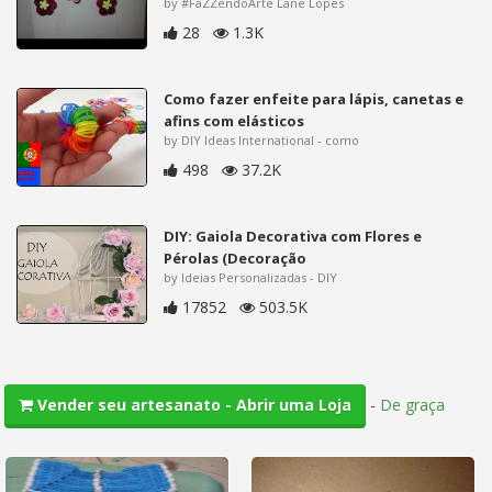
by #FaZZendoArte Lane Lopes
28
1.3K
Como fazer enfeite para lápis, canetas e
afins com elásticos
by DIY Ideas International - como
498
37.2K
DIY: Gaiola Decorativa com Flores e
Pérolas (Decoração
by Ideias Personalizadas - DIY
17852
503.5K
-
De graça
Vender seu artesanato - Abrir uma Loja