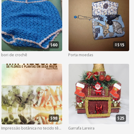
$
60
R$
15
bori de crochê
Porta moedas
$
98
$
25
Impressão botânica no tecido têxtil
Garrafa Lareira