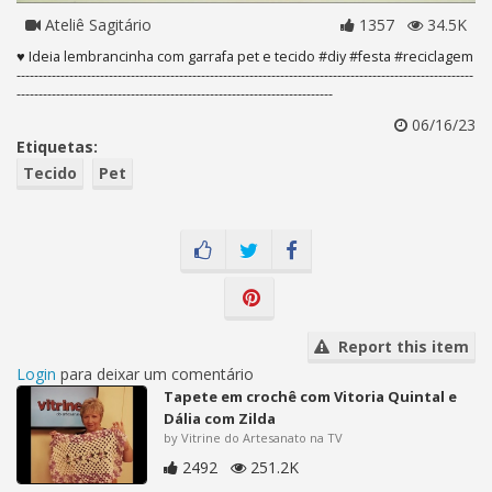
Ateliê Sagitário
1357
34.5K
♥ Ideia lembrancinha com garrafa pet e tecido #diy #festa #reciclagem
----------------------------------------­----------------------------------------­------------------------
----------------­----------------------------------------­----------------
06/16/23
Etiquetas:
Tecido
Pet
Report this item
Login
para deixar um comentário
Tapete em crochê com Vitoria Quintal e
Dália com Zilda
by Vitrine do Artesanato na TV
2492
251.2K