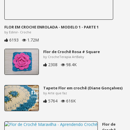
FLOR EM CROCHE ENROLADA - MODELO 1 - PARTE 1
by Edinir- Croche
6193
1.72M
Flor de Crochê Rosa # Square
by CrocheTerapia ArtBaby
2308
98.4K
Tapete Flor em crochê (Diane Gonçalves)
by Arte que faz
5764
616K
Flor de