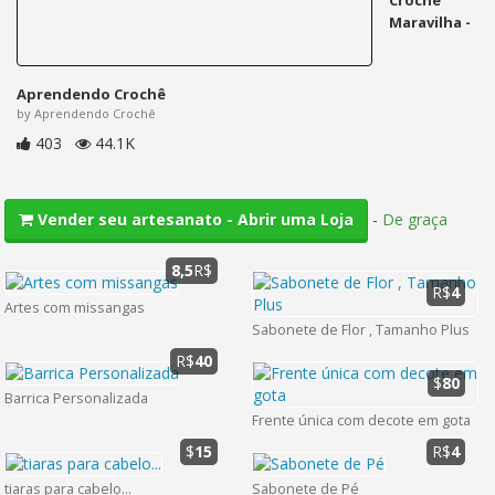
Crochê
Maravilha -
Aprendendo Crochê
by Aprendendo Crochê
403
44.1K
-
De graça
Vender seu artesanato - Abrir uma Loja
8,5
R$
R$
4
Artes com missangas
Sabonete de Flor , Tamanho Plus
R$
40
$
80
Barrica Personalizada
Frente única com decote em gota
$
15
R$
4
tiaras para cabelo...
Sabonete de Pé