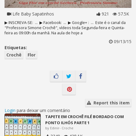
Life Baby Sapatinhos
921
57.5K
▶ INSCREVA-SE: ... ▶ Facebook: ... ▶ Google+ : ... Este é o canal da
"Professora Simone Crochê", vídeos toda Segunda-feira e Quinta-
feira as 09:00h da manhã. Na aula de hoje a
09/13/15
Etiquetas:
Crochê
Flor
Report this item
Login
para deixar um comentário
TAPETE EM CROCHÊ FILÉ BORDADO COM
PONTO ILHÓS PARTE 1
by Edinir- Croche