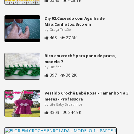
3340
428.1K
Diy 02.Caseado com Agulha de
Mão.Canhotos.Bico em
by Graça Tristão
468
27.5K
Bico em crochê para pano de prato,
modelo 7
by Eliz flor
397
36.2K
Vestido Crochê Bebê Rosa - Tamanho 1 a 3
meses - Professora
by Life Baby Sapatinhos
3303
344.9K