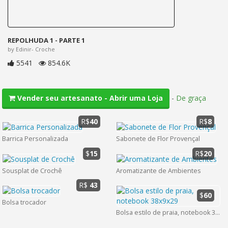
REPOLHUDA 1 - PARTE 1
by Edinir- Croche
5541
854.6K
-
De graça
Vender seu artesanato - Abrir uma Loja
R$
40
R$
8
Barrica Personalizada
Sabonete de Flor Provençal
$
15
R$
20
Sousplat de Crochê
Aromatizante de Ambientes
R$
43
$
60
Bolsa trocador
Bolsa estilo de praia, notebook 38x9x29