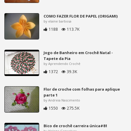
COMO FAZER FLOR DE PAPEL (ORIGAMI)
by elaine barbosa
1188
113.7K
Jogo de Banheiro em Crochê Natal -
Tapete da Pia
by Aprendendo Crochê
1372
39.3K
Flor de croche com folhas para aplique
parte 1
by Andreia Nascimento
1550
275.5K
Bico de crochê carreira única#81
by Helena Gonçalves