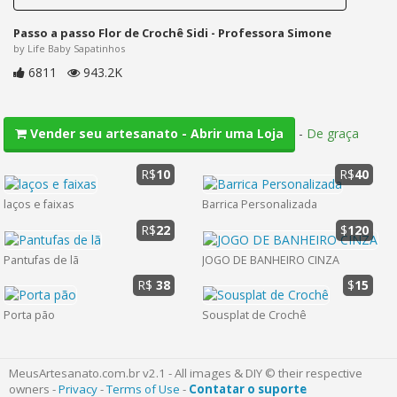
Passo a passo Flor de Crochê Sidi - Professora Simone
by Life Baby Sapatinhos
6811
943.2K
-
De graça
Vender seu artesanato - Abrir uma Loja
R$
10
R$
40
laços e faixas
Barrica Personalizada
R$
22
$
120
Pantufas de lã
JOGO DE BANHEIRO CINZA
R$
38
$
15
Porta pão
Sousplat de Crochê
MeusArtesanato.com.br v2.1 - All images & DIY © their respective
owners -
Privacy
-
Terms of Use
-
Contatar o suporte