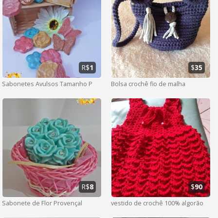
R$
1
$
35
Sabonetes Avulsos Tamanho P
Bolsa crochê fio de malha
R$
8
$
90
Sabonete de Flor Provençal
vestido de crochê 100% algorão