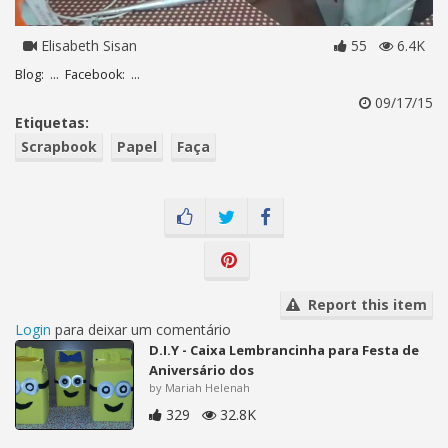
Elisabeth Sisan
55
6.4K
Blog: ... Facebook: ...
09/17/15
Etiquetas:
Scrapbook
Papel
Faça
Report this item
Login
para deixar um comentário
D.I.Y - Caixa Lembrancinha para Festa de
Aniversário dos
by Mariah Helenah
329
32.8K