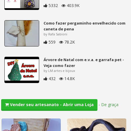
5332
403.9K
Como fazer pergaminho envelhecido com
caneta de pena
by Rafa Sabioni
559
78.2K
Árvore de Natal com e.v.a. e garrafa pet -
Veja como fazer
by LM artes e bijoux
432
14.8K
-
De graça
Vender seu artesanato - Abrir uma Loja