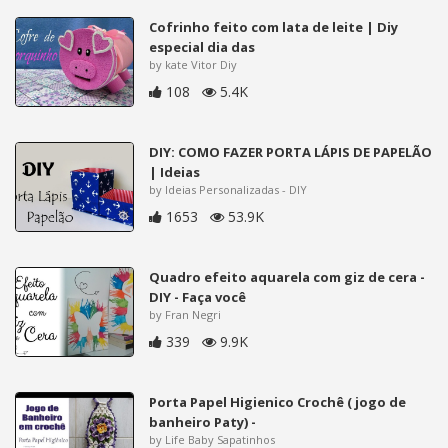
Cofrinho feito com lata de leite | Diy
especial dia das
by kate Vitor Diy
108
5.4K
DIY: COMO FAZER PORTA LÁPIS DE PAPELÃO
| Ideias
by Ideias Personalizadas - DIY
1653
53.9K
Quadro efeito aquarela com giz de cera -
DIY - Faça você
by Fran Negri
339
9.9K
Porta Papel Higienico Crochê ( jogo de
banheiro Paty) -
by Life Baby Sapatinhos