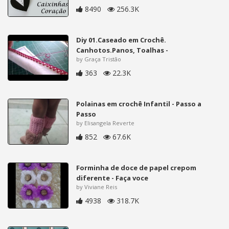
8490
256.3K
Diy 01.Caseado em Crochê.
Canhotos.Panos, Toalhas -
by Graça Tristão
363
22.3K
Polainas em crochê Infantil - Passo a
Passo
by Elisangela Reverte
852
67.6K
Forminha de doce de papel crepom
diferente - Faça voce
by Viviane Reis
4938
318.7K