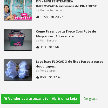
DIY - MINI PENTEADEIRA
IMPROVISADA.inspirada do PINTEREST
by Mundo Feminino
1158
20.7K
Como Fazer porta Treco Com Pote de
Margarina _ Artesanato
by Marli Barcela
313
16K
Laço luxo FLOCADO de fitas Passo a passo
-loop tapes,
by flor do jardim
850
32.4K
-
De graça
Vender seu artesanato - Abrir uma Loja