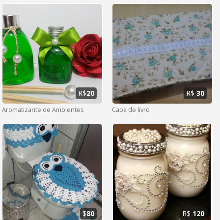
R$
20
R$
30
Aromatizante de Ambientes
Capa de livro
$
80
R$
120