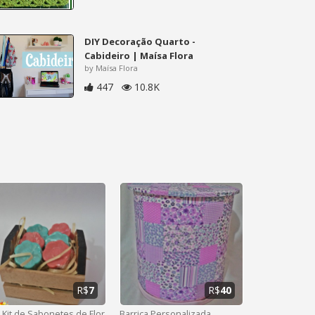
DIY Decoração Quarto -
Cabideiro | Maísa Flora
by Maísa Flora
447
10.8K
R$
7
R$
40
 Kit de Sabonetes de Flor
Barrica Personalizada