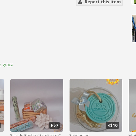
Report this item
 graça
R$
7
R$
10
Sais de Banho / Esfoliante Corporal
Sabonetes
Mini