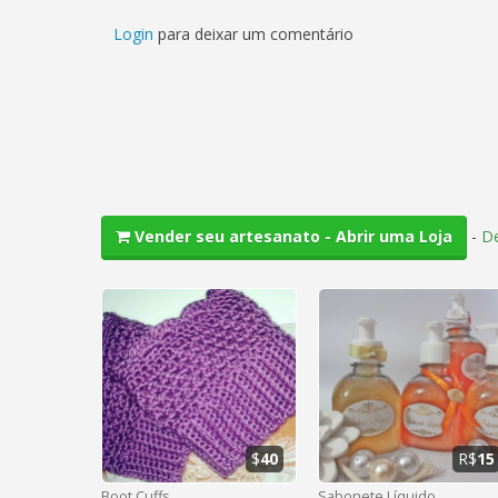
Login
para deixar um comentário
-
De
Vender seu artesanato - Abrir uma Loja
$
40
R$
15
Boot Cuffs
Sabonete Líquido