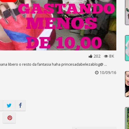
202
8K
mana libero o resto da fantasia haha princesadabelezablog@ ...
10/09/16