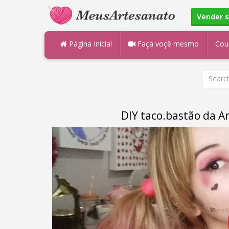
Vender 
Página Inicial
Faça voçê mesmo
Cou
DIY taco.bastão da A