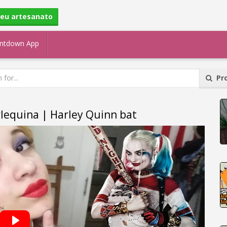
seu artesanato
ntdown App
Pro
rlequina | Harley Quinn bat