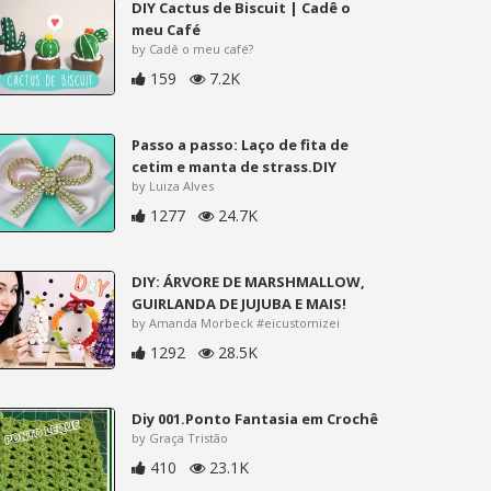
DIY Cactus de Biscuit | Cadê o
meu Café
by Cadê o meu café?
159
7.2K
Passo a passo: Laço de fita de
cetim e manta de strass.DIY
by Luiza Alves
1277
24.7K
DIY: ÁRVORE DE MARSHMALLOW,
GUIRLANDA DE JUJUBA E MAIS!
by Amanda Morbeck #eicustomizei
1292
28.5K
Diy 001.Ponto Fantasia em Crochê
by Graça Tristão
410
23.1K