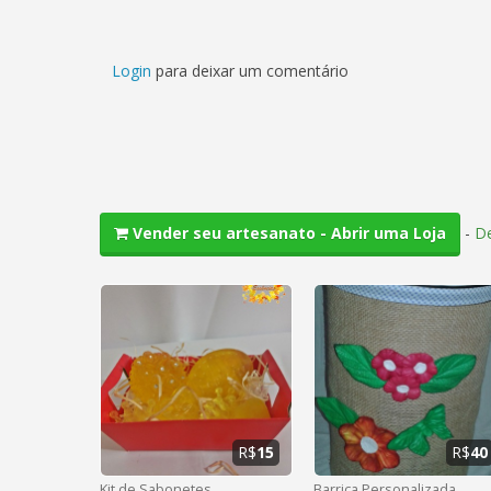
Login
para deixar um comentário
-
De
Vender seu artesanato - Abrir uma Loja
R$
15
R$
40
Kit de Sabonetes
Barrica Personalizada