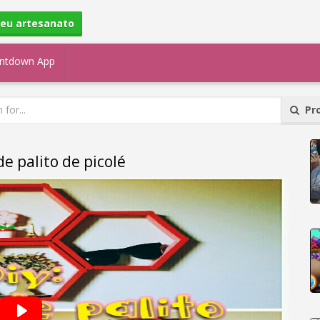
seu artesanato
ntdown App
Pro
e palito de picolé