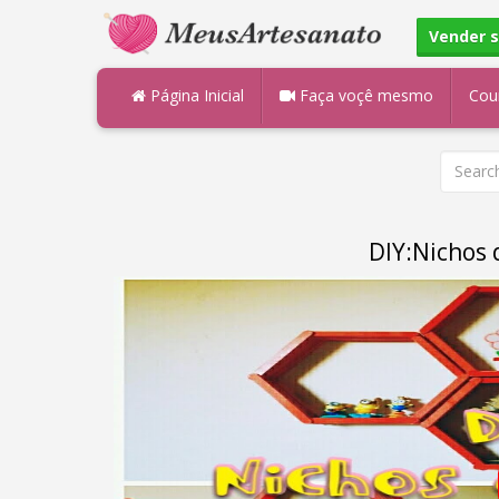
Vender 
Página Inicial
Faça voçê mesmo
Cou
DIY:Nichos d