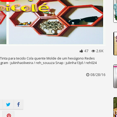
47
2.6K
cel Tinta para tecido Cola quente Molde de um hexágono Redes
agram : juliinhaoliveira / reh_souuza Snap : julinha13jd / reh024
08/28/16