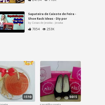
Sapateira de Caixote de Feira -
Shoe Rack Ideas - Diy por
by Coisas de Jessika - Jessika
7054
253K
R$
10
50
R$
onete
sapatilha preta