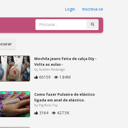
Login
|
Inscreva-se
curar
Mochila jeans feita de calça Diy -
Volta as aulas -
by Suellen Redesign
60159
1.84M
Como fazer Pulseira de elástico
ligada em anel de elástico.
by Pig Boss Toy
3164
427.5K