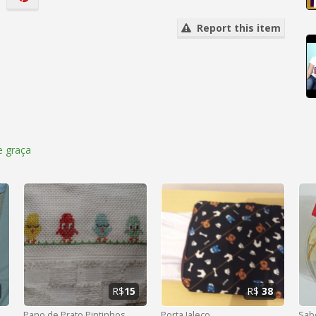
Report this item
 graça
R$
15
R$
38
Pano de Prato Pintinhos
Porta Jaleco
Sab