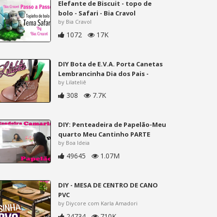
Elefante de Biscuit - topo de
bolo - Safari - Bia Cravol
by Bia Cravol
1072
17K
DIY Bota de E.V.A. Porta Canetas
Lembrancinha Dia dos Pais -
by Lilateliê
308
7.7K
DIY: Penteadeira de Papelão-Meu
quarto Meu Cantinho PARTE
by Boa Ideia
49645
1.07M
DIY - MESA DE CENTRO DE CANO
PVC
by Diycore com Karla Amadori
24734
710K