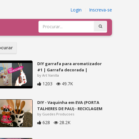
Login
|
Inscreva-se
curar
DIY garrafa para aromatizador
#1 | Garrafa decorada |
by Art Vanilla
1203
49.7K
DIY - Vaquinha em EVA (PORTA
TALHERES DE PAU) - RECICLAGEM
by Guedes Producoes
628
28.2K