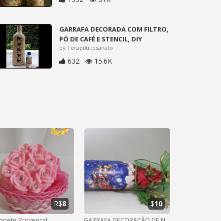
GARRAFA DECORADA COM FILTRO,
PÓ DE CAFÉ E STENCIL, DIY
by TerapiArtesanato
632
15.6K
R$
8
$
10
onete Provençal
GARRAFA DECORAÇÃO DE NATAL