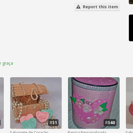
Report this item
 graça
R$
1
R$
40
Sabonete de Coração
Barrica Personalizada
Sab