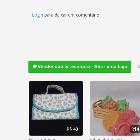
Login
para deixar um comentário
-
De
Vender seu artesanato - Abrir uma Loja
R$
43
R$
4
Bolsa trocador
Sabonetes Avulsos