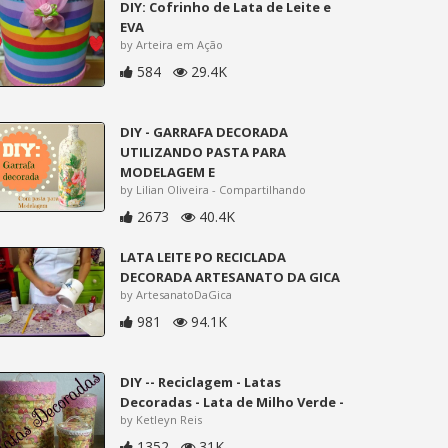
DIY: Cofrinho de Lata de Leite e
EVA
by Arteira em Ação
584
29.4K
DIY - GARRAFA DECORADA
UTILIZANDO PASTA PARA
MODELAGEM E
by Lilian Oliveira - Compartilhando
2673
40.4K
LATA LEITE PO RECICLADA
DECORADA ARTESANATO DA GICA
by ArtesanatoDaGica
981
94.1K
DIY -- Reciclagem - Latas
Decoradas - Lata de Milho Verde -
by Ketleyn Reis
1352
31K