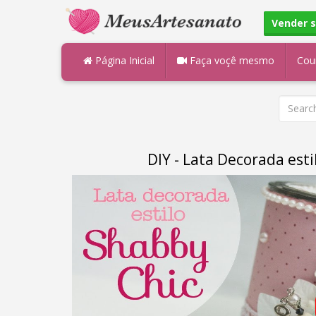
Vender 
Página Inicial
Faça voçê mesmo
Cou
DIY - Lata Decorada esti