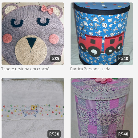
$
85
R$
40
Tapete ursinha em crochê
Barrica Personalizada
R$
30
R$
40