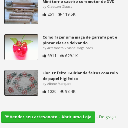
Mini torno caseiro com motor de DVD
by Gladston Glauco
261
119.5K
Como fazer uma maçã de garrafa pet e
pintar elas as deixando
by Artesanato Viviane Magalhães
6911
629.1K
Flor. Enfeite. Guirlanda feitos com rolo
de papel higiênico
by Alinne Marques
1020
98.4K
-
De graça
Vender seu artesanato - Abrir uma Loja