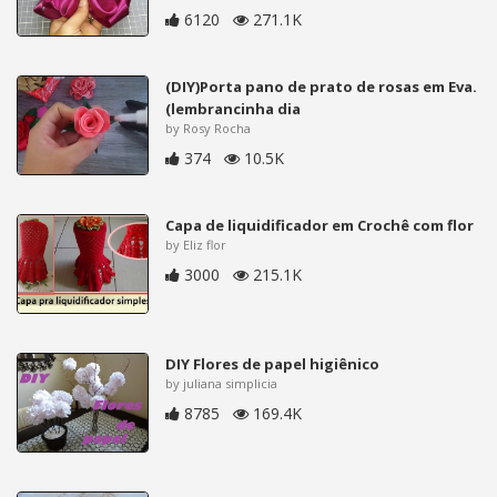
6120
271.1K
(DIY)Porta pano de prato de rosas em Eva.
(lembrancinha dia
by Rosy Rocha
374
10.5K
Capa de liquidificador em Crochê com flor
by Eliz flor
3000
215.1K
DIY Flores de papel higiênico
by juliana simplicia
8785
169.4K