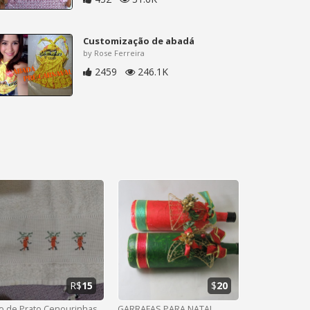
Customização de abadá
by Rose Ferreira
2459
246.1K
R$
15
$
20
o de Prato Cenourinhas
GARRAFAS PARA NATAL