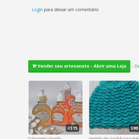
Login
para deixar um comentário
-
De
Vender seu artesanato - Abrir uma Loja
R$
15
$
90
Sabonete Líquido