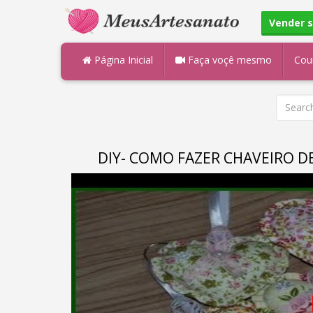
Vender 
Página Inicial
Faça voçê mesmo
Cou
DIY- COMO FAZER CHAVEIRO D