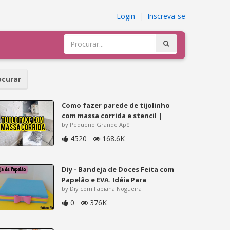
Login
|
Inscreva-se
curar
Como fazer parede de tijolinho
com massa corrida e stencil |
by Pequeno Grande Apê
4520
168.6K
Diy - Bandeja de Doces Feita com
Papelão e EVA. Idéia Para
by Diy com Fabiana Nogueira
0
376K