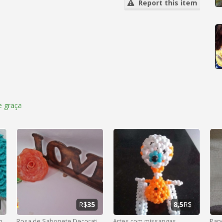
Report this item
 graça
R$
35
8,5
R$
vestido de crochê para menina até 2 anos
Rosa de Sabonete Decorativa
Artes com missangas
Pan