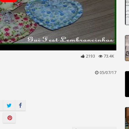
2193
73.4K
05/07/17