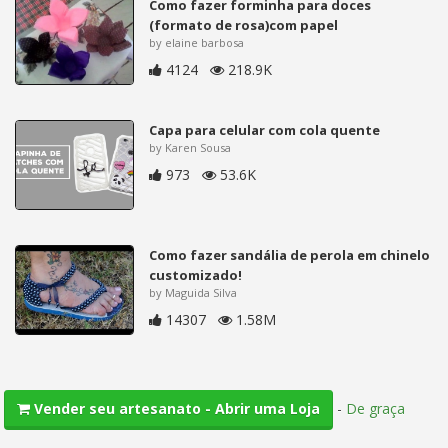
Como fazer forminha para doces
(formato de rosa)com papel
by elaine barbosa
4124
218.9K
Capa para celular com cola quente
by Karen Sousa
973
53.6K
Como fazer sandália de perola em chinelo
customizado!
by Maguida Silva
14307
1.58M
-
De graça
Vender seu artesanato - Abrir uma Loja