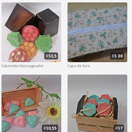
R$
3,5
R$
30
Sabonete Massageador
Capa de livro
R$
0,55
R$
7