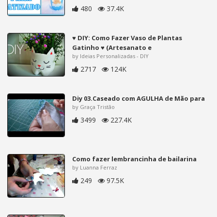
480
37.4K
♥ DIY: Como Fazer Vaso de Plantas
Gatinho ♥ (Artesanato e
by Ideias Personalizadas - DIY
2717
124K
Diy 03.Caseado com AGULHA de Mão para
by Graça Tristão
3499
227.4K
Como fazer lembrancinha de bailarina
by Luanna Ferraz
249
97.5K