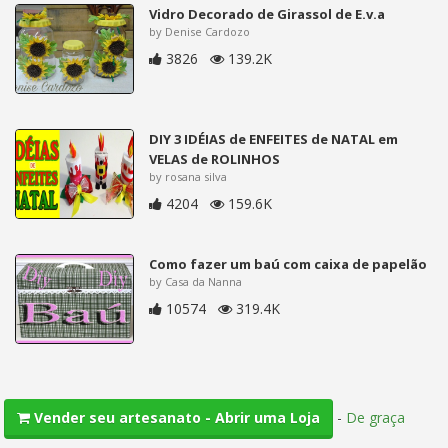
Vidro Decorado de Girassol de E.v.a
by Denise Cardozo
3826
139.2K
DIY 3 IDÉIAS de ENFEITES de NATAL em
VELAS de ROLINHOS
by rosana silva
4204
159.6K
Como fazer um baú com caixa de papelão
by Casa da Nanna
10574
319.4K
-
De graça
Vender seu artesanato - Abrir uma Loja