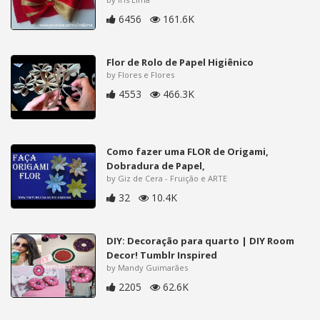
6456
161.6K
Flor de Rolo de Papel Higiênico
by Flores e Flores
4553
466.3K
Como fazer uma FLOR de Origami,
Dobradura de Papel,
by Giz de Cera - Fruição e ARTE
32
10.4K
DIY: Decoração para quarto | DIY Room
Decor! Tumblr Inspired
by Mandy Guimarães
2205
62.6K