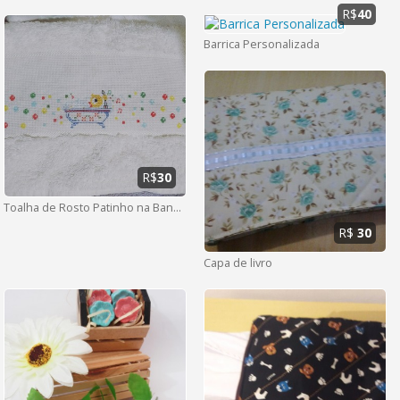
R$
40
Barrica Personalizada
R$
30
Toalha de Rosto Patinho na Banheira
R$
30
Capa de livro