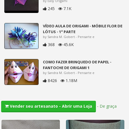
by Easy Origami
245
7.1K
VÍDEO AULA DE ORIGAMI - MÓBILE FLOR DE
LÓTUS - 1ª PARTE
by Sandra M. Gobert - Pensarte e
368
45.6K
COMO FAZER BRINQUEDO DE PAPEL -
FANTOCHE DE ORIGAMI 1
by Sandra M. Gobert - Pensarte e
8426
1.18M
-
De graça
Vender seu artesanato - Abrir uma Loja