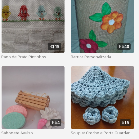
R$
15
R$
40
Pano de Prato Pintinhos
Barrica Personalizada
R$
4
$
15
Sabonete Avulso
Souplat Croche e Porta Guardanapos