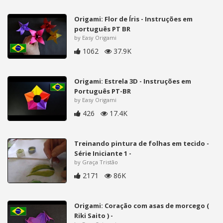
Origami: Flor de Íris - Instruções em
português PT BR
by Easy Origami
1062
37.9K
Origami: Estrela 3D - Instruções em
Português PT-BR
by Easy Origami
426
17.4K
Treinando pintura de folhas em tecido -
Série Iniciante 1 -
by Graça Tristão
2171
86K
Origami: Coração com asas de morcego (
Riki Saito ) -