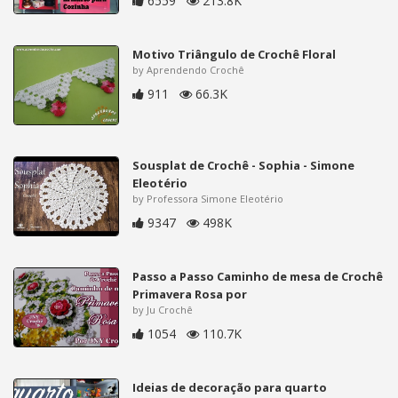
6559
213.8K
Motivo Triângulo de Crochê Floral
by Aprendendo Crochê
911
66.3K
Sousplat de Crochê - Sophia - Simone
Eleotério
by Professora Simone Eleotério
9347
498K
Passo a Passo Caminho de mesa de Crochê
Primavera Rosa por
by Ju Crochê
1054
110.7K
Ideias de decoração para quarto