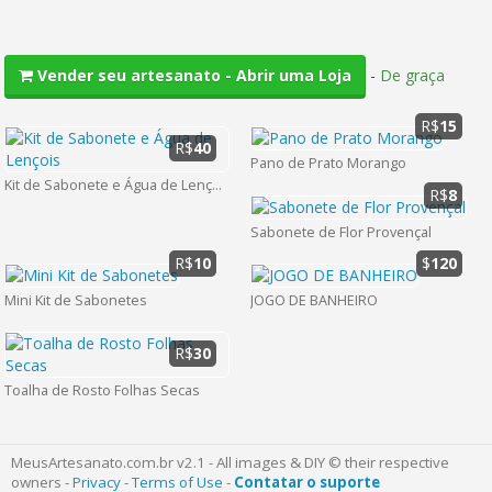
-
De graça
Vender seu artesanato - Abrir uma Loja
R$
15
R$
40
Pano de Prato Morango
Kit de Sabonete e Água de Lençois
R$
8
Sabonete de Flor Provençal
R$
10
$
120
Mini Kit de Sabonetes
JOGO DE BANHEIRO
R$
30
Toalha de Rosto Folhas Secas
MeusArtesanato.com.br v2.1 - All images & DIY © their respective
owners -
Privacy
-
Terms of Use
-
Contatar o suporte