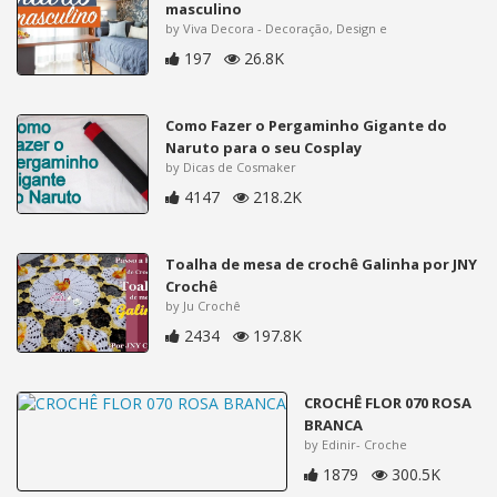
masculino
by Viva Decora - Decoração, Design e
197
26.8K
Como Fazer o Pergaminho Gigante do
Naruto para o seu Cosplay
by Dicas de Cosmaker
4147
218.2K
Toalha de mesa de crochê Galinha por JNY
Crochê
by Ju Crochê
2434
197.8K
CROCHÊ FLOR 070 ROSA
BRANCA
by Edinir- Croche
1879
300.5K