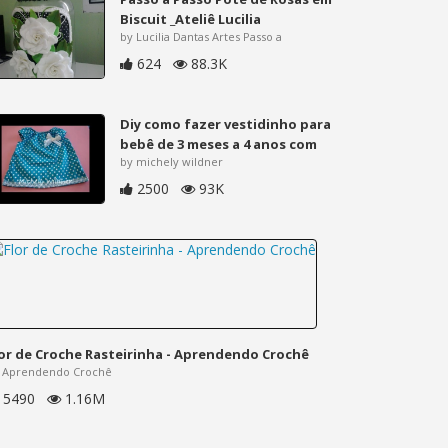
Biscuit _Ateliê Lucilia
by Lucilia Dantas Artes Passo a
624
88.3K
Diy como fazer vestidinho para
bebê de 3 meses a 4 anos com
by michely wildner
2500
93K
lor de Croche Rasteirinha - Aprendendo Crochê
 Aprendendo Crochê
5490
1.16M