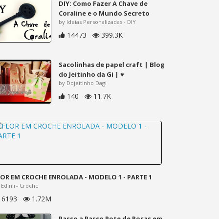
DIY: Como Fazer A Chave de
Coraline e o Mundo Secreto
by Ideias Personalizadas - DIY
14473
399.3K
Sacolinhas de papel craft | Blog
do Jeitinho da Gi | ♥
by Dojeitinho Dagi
140
11.7K
LOR EM CROCHE ENROLADA - MODELO 1 - PARTE 1
 Edinir- Croche
6193
1.72M
Passo a Passo Pote de Rosas em