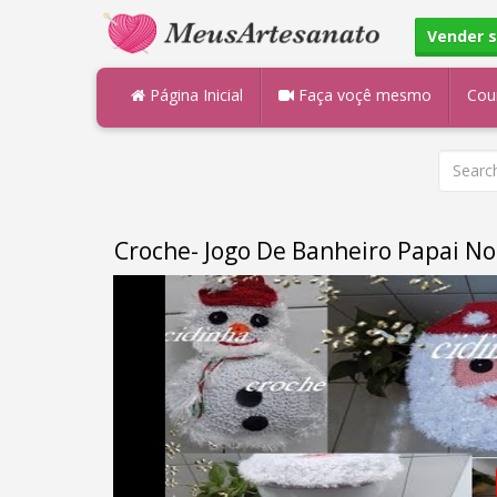
Vender 
Página Inicial
Faça voçê mesmo
Cou
Croche- Jogo De Banheiro Papai No