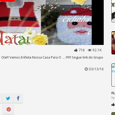
716
92.1K
Ola!!! Vamos Enfeita Nossa Casa Para O ... !!!!!!! Segue link do Grupo
03/13/16
F
by