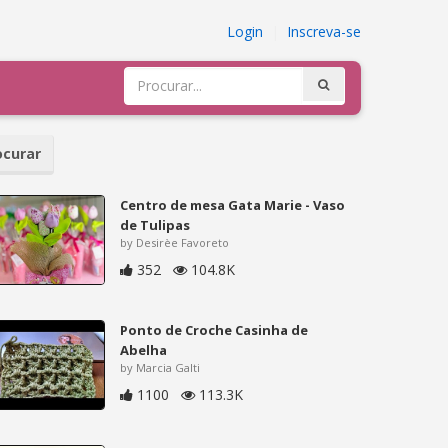
Login
|
Inscreva-se
curar
Centro de mesa Gata Marie - Vaso
de Tulipas
by Desirèe Favoreto
352
104.8K
Ponto de Croche Casinha de
Abelha
by Marcia Galti
1100
113.3K