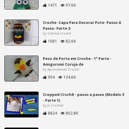
1471
97.6K
Croche -Capa Para Decorar Pote- Passo A
Passo- Parte 2-
by Cidinha Crochê
1081
82.6K
Peso de Porta em Croche - 1º Parte -
Amigurumi Coruja de
by Aprendendo Crochê
994
134.6K
Cropped Crochê - passo a passo (Modelo 3
- Parte 1)
by Jc Crochet
8824
802.8K