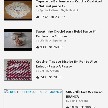
Tapete de Barbante em Croche Oval Azul
e Natural parte 1 -
by Agulha Italiana - Shylla Gavioli
1732
231.3K
Sapatinho Crochê para Bebê Parte #1 -
Professora Simone
by Life Baby Sapatinhos
938
260.8K
Croche- Tapete Bicolor Em Ponto Alto
Relevo- Passo A Passo-
by Cidinha Crochê
249
28.5K
CROCHÊ FLOR 070 ROSA
BRANCA
by Edinir- Croche
1879
300.5K