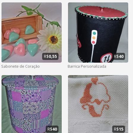
R$
0,55
R$
40
Sabonete de Coração
Barrica Personalizada
R$
40
R$
15