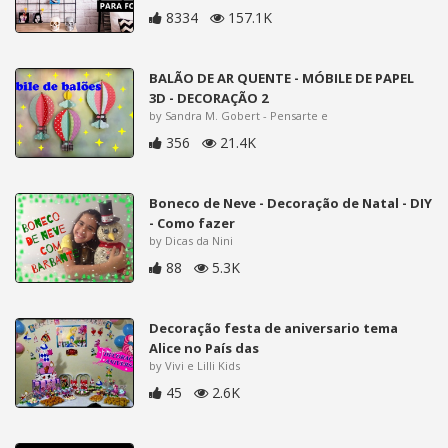
8334
157.1K
BALÃO DE AR QUENTE - MÓBILE DE PAPEL
3D - DECORAÇÃO 2
by Sandra M. Gobert - Pensarte e
356
21.4K
Boneco de Neve - Decoração de Natal - DIY
- Como fazer
by Dicas da Nini
88
5.3K
Decoração festa de aniversario tema
Alice no País das
by Vivi e Lilli Kids
45
2.6K