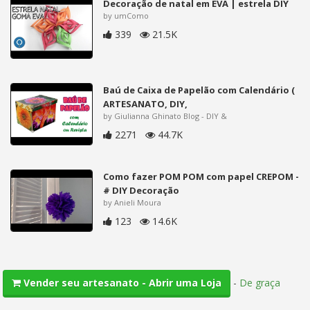
Decoração de natal em EVA | estrela DIY
by umComo
339
21.5K
Baú de Caixa de Papelão com Calendário (
ARTESANATO, DIY,
by Giulianna Ghinato Blog - DIY &
2271
44.7K
Como fazer POM POM com papel CREPOM -
# DIY Decoração
by Anieli Moura
123
14.6K
-
De graça
Vender seu artesanato - Abrir uma Loja