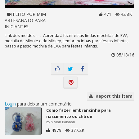
FEITO POR MIM
471
42.8K
ARTESANATO PARA
INICIANTES
Link dos moldes : ... Aprenda à fazer estas lindas mochilas de EVA,
mochila da Minnie e do Mickey, Lembrancinhas para festas infantis,
passo à passo mochila de EVA para festas infantis.
05/18/16
Report this item
Login
para deixar um comentário
Como fazer lembrancinha para
nascimento ou chá de
by Vivian Balaban
4979
377.2K