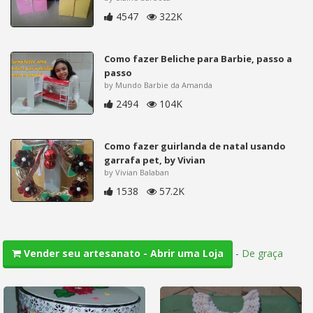
4547
322K
Como fazer Beliche para Barbie, passo a
passo
by Mundo Barbie da Amanda
2494
104K
Como fazer guirlanda de natal usando
garrafa pet, by Vivian
by Vivian Balaban
1538
57.2K
-
De graça
Vender seu artesanato - Abrir uma Loja