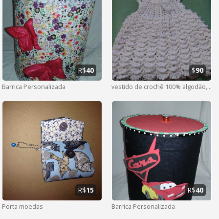
R$
40
$
90
Barrica Personalizada
vestido de crochê 100% algodão,branco.
R$
15
R$
40
Porta moedas
Barrica Personalizada