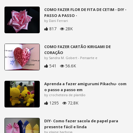
COMO FAZER FLOR DE FITA DE CETIM - DIY -
PASSO A PASSO -
by Dani Ferrari
817
28K
COMO FAZER CARTÃO KIRIGAMI DE
CORAÇÃO
by Sandra M. Gobert - Pensarte e
541
56.6K
Aprenda a fazer amigurumi Pikachu- com
o passo a passo em
by crocheteira de plantão
1295
72.8K
DIY- Como fazer sacola de papel para
presente fácil e linda
by elaine barbosa