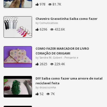
978
81.7K
Chaveiro Gravatinha:Saiba como fazer
by Comunicativas
6296
432.6K
COMO FAZER MARCADOR DE LIVRO
CORAÇÃO DE ORIGAMI
by Sandra M. Gobert - Pensarte e
2625
229.4K
DIY Saiba como fazer uma arvore de natal
reciclavel feita
by dicascozinha
52
7K