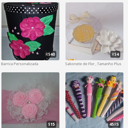
R$
40
R$
4
Barrica Personalizada
Sabonete de Flor , Tamanho Plus
$
15
45
R$