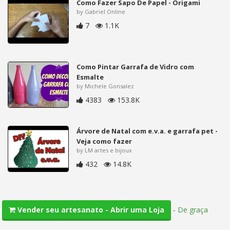
Como Fazer Sapo De Papel - Origami
by Gabriel Online
7
1.1K
Como Pintar Garrafa de Vidro com
Esmalte
by Michele Gonsalez
4383
153.8K
Árvore de Natal com e.v.a. e garrafa pet -
Veja como fazer
by LM artes e bijoux
432
14.8K
-
De graça
Vender seu artesanato - Abrir uma Loja