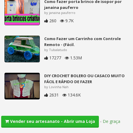
Como fazer porta brinco de isopor por
janaina pauferro
by janaina pauferro
260
9.7K
Como Fazer um Carrinho com Controle
Remoto - (Fácil.
by Tubalatudo
17277
1.53M
DIY CROCHET BOLERO OU CASACO MUITO
FÁCIL E RÁPIDO DE FAZER
by Lovinha Nah
2631
134.6K
-
De graça
Vender seu artesanato - Abrir uma Loja