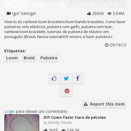
Igor Saringer
26606
3.64M
How to do rainbow loom bracelets/loom bands bracelets. Como fazer
pulseiras com elásticos, pulseira com garfo, pulseira com tear,
rainbow loom bracelets, tutoriais de pulseira de elástico em
português (Brasil). Nesse tutorial/DIY ensino a fazer pulseira c
09/19/15
Etiquetas:
Loom
Braid
Pulseira
Report this item
Login
para deixar um comentário
DIY Como fazer tiara de pérolas
by Kamilly Cláudia
2655
139.7K