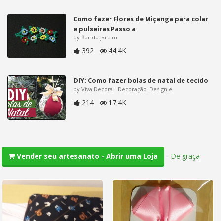
Como fazer Flores de Miçanga para colar
e pulseiras Passo a
by flor do jardim
392
44.4K
DIY: Como fazer bolas de natal de tecido
by Viva Decora - Decoração, Design e
214
17.4K
-
De graça
Vender seu artesanato - Abrir uma Loja