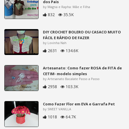
dos Pais
by Magna e Rapha: Mãe e Filha
832
35.5K
DIY CROCHET BOLERO OU CASACO MUITO
FÁCIL E RÁPIDO DE FAZER
by Lovinha Nah
2631
134.6K
Artesanato: Como fazer ROSA de FITA de
CETIM- modelo simples
by Artesanato Bacalate Passo a Passo
2958
103.3K
Como Fazer Flor em EVA e Garrafa Pet
by SWEET VANILLA
1018
64.7K