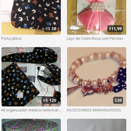
R$
38
$
11,99
Porta Jaleco
Laço de Cetim Rosa com Pérolas
R$
120
$
20
Kit organizador médico/veterinário
ASCESSORIOS MARAVILHOSOS