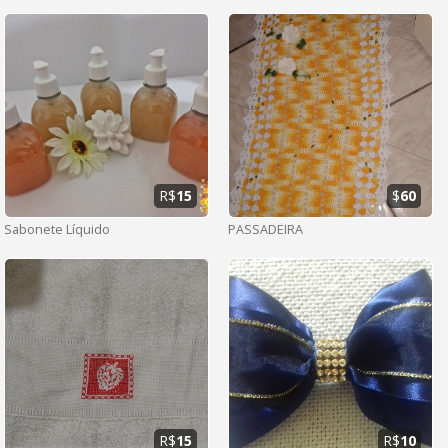
R$
15
$
60
Sabonete Líquido
PASSADEIRA
R$
15
R$
10