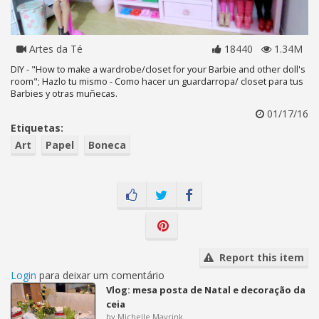
Artes da Té
18440
1.34M
DIY - "How to make a wardrobe/closet for your Barbie and other doll's
room"; Hazlo tu mismo - Como hacer un guardarropa/ closet para tus
Barbies y otras muñecas.
01/17/16
Etiquetas:
Art
Papel
Boneca
Report this item
Login
para deixar um comentário
Vlog: mesa posta de Natal e decoração da
ceia
by Michelle Mayrink