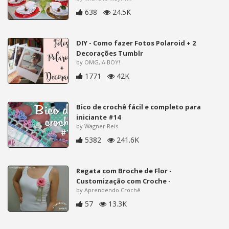
638
24.5K
DIY - Como fazer Fotos Polaroid + 2
Decorações Tumblr
by OMG, A BOY!
1771
42K
Bico de crochê fácil e completo para
iniciante #14
by Wagner Reis
5382
241.6K
Regata com Broche de Flor -
Customização com Croche -
by Aprendendo Crochê
57
13.3K